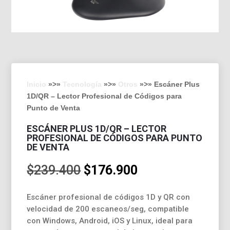
Inicio
»>»
Tecnología
»>»
Otros
»>» Escáner Plus
1D/QR – Lector Profesional de Códigos para
Punto de Venta
ESCÁNER PLUS 1D/QR – LECTOR
PROFESIONAL DE CÓDIGOS PARA PUNTO
DE VENTA
El
El
$
239.400
$
176.900
precio
precio
original
actual
Escáner profesional de códigos 1D y QR con
era:
es:
velocidad de 200 escaneos/seg, compatible
$239.400.
$176.900.
con Windows, Android, iOS y Linux, ideal para