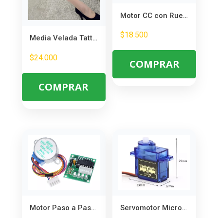
Motor CC con Ruedas Kit DIY – Ideal para Proyectos de Robótica y Electrónica
$
18.500
Media Velada Tattoo Diferentes Motivos – Ideal para Disfraces y Cosplay
$
24.000
COMPRAR
COMPRAR
Servomotor Microservo 180° 9g – Ideal para Robótica y Proyectos DIY
Motor Paso a Paso 28mm 5V con Placa ULN2003 – Control de Movimiento Robótico