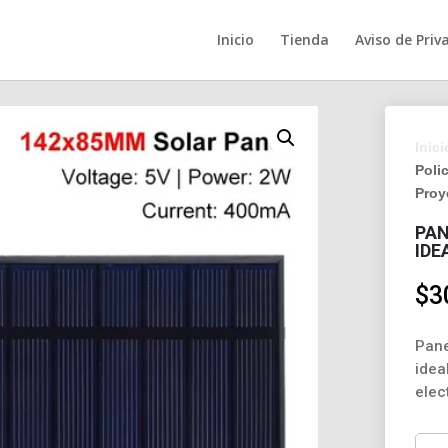
Inicio
Tienda
Aviso de Priv
Inici
Polic
Proy
PAN
IDE
$
3
Pane
idea
elec
Pane