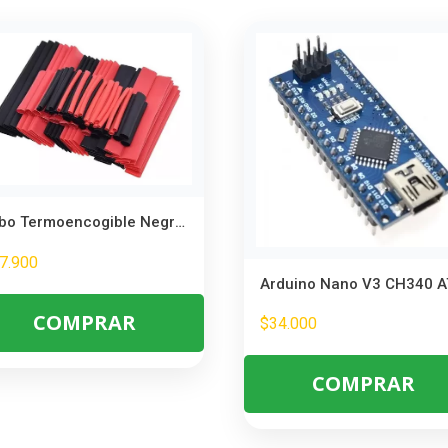
Tubo Termoencogible Negro y Rojo 150 Piezas – Aislante y Protector UL
7.900
COMPRAR
$
34.000
COMPRAR