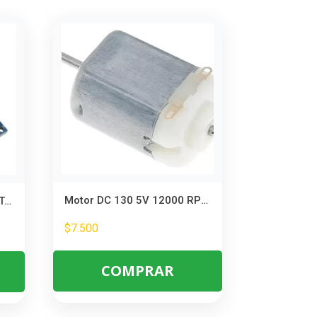
Motor DC 130 5V 12000 RPM – Ideal para Maquetas y Proyectos DIY
Arduino Nano V3 CH340 ATmega328 – Microcontrolador para Proyectos DIY
$
7.500
COMPRAR