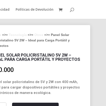
acidad
Políticas de Devolución
o
»>»
Tecnología
»>»
Otros
»>» Panel Solar
ristalino 5V 2W – Ideal para Carga Portátil y
ectos
EL SOLAR POLICRISTALINO 5V 2W –
AL PARA CARGA PORTÁTIL Y PROYECTOS
0.000
l solar policristalino de 5V y 2W con 400 mAh,
l para cargar dispositivos portátiles y proyectos
trónicos de manera ecológica.
l