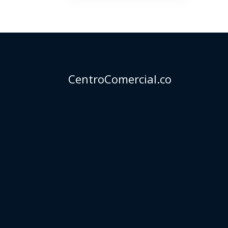
$780.000.
$565.000.
CentroComercial.co