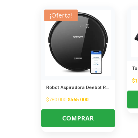
¡Oferta!
$
1
Robot Aspiradora Deebot Reacondicionado – Limpieza Automática y Eficiente
El
El
$
780.000
$
565.000
precio
precio
COMPRAR
original
actual
era:
es: