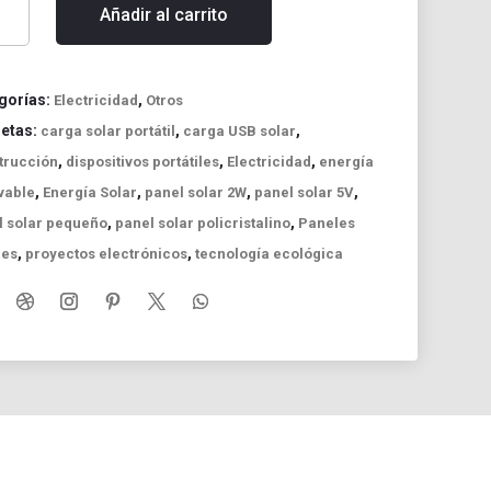
Añadir al carrito
r
ristalino
gorías:
,
Electricidad
Otros
uetas:
,
,
carga solar portátil
carga USB solar
,
,
,
trucción
dispositivos portátiles
Electricidad
energía
,
,
,
,
vable
Energía Solar
panel solar 2W
panel solar 5V
a
til
,
,
l solar pequeño
panel solar policristalino
Paneles
,
,
res
proyectos electrónicos
tecnología ecológica
ectos
idad