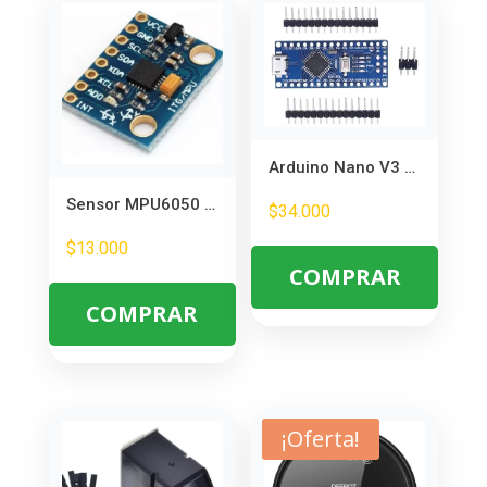
Arduino Nano V3 CH340 ATmega328 – Microcontrolador USB para Proyectos
Sensor MPU6050 Giroscopio y Acelerómetro 6 Ejes – Ideal para Proyectos Arduino
$
34.000
$
13.000
COMPRAR
COMPRAR
¡Oferta!