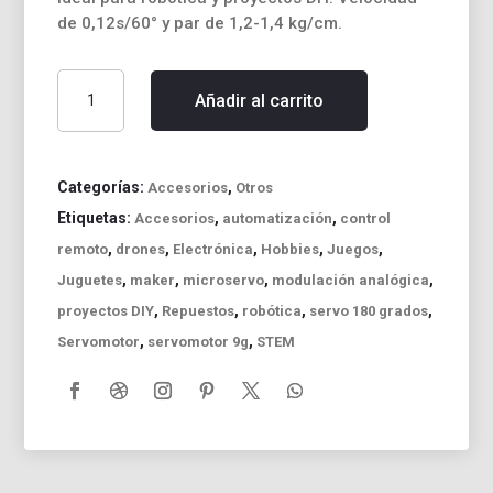
de 0,12s/60° y par de 1,2-1,4 kg/cm.
Servomotor
Añadir al carrito
Microservo
180°
9g
–
Categorías:
,
Accesorios
Otros
Ideal
Etiquetas:
,
,
Accesorios
automatización
control
para
,
,
,
,
,
remoto
drones
Electrónica
Hobbies
Juegos
Robótica
,
,
,
,
Juguetes
maker
microservo
modulación analógica
y
Proyectos
,
,
,
,
proyectos DIY
Repuestos
robótica
servo 180 grados
DIY
,
,
Servomotor
servomotor 9g
STEM
cantidad