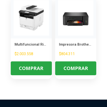
Multifuncional Ricoh M 320F Laser Mono + Tóner Inicial – Ideal para Oficina
Impresora Brother DCPT430W Multifuncional con Tanque de Tinta – Ideal para Hogar y Oficina
$
2.003.558
$
804.311
COMPRAR
COMPRAR