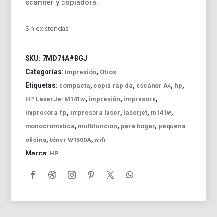
scanner y copiadora.
Sin existencias
SKU:
7MD74A#BGJ
Categorías:
,
Impresión
Otros
Etiquetas:
,
,
,
,
compacta
copia rápida
escáner A4
hp
,
,
,
HP LaserJet M141w
impresión
impresora
,
,
,
,
impresora hp
impresora láser
laserjet
m141w
,
,
,
monocromatica
multifunción
para hogar
pequeña
,
,
oficina
tóner W1500A
wifi
Marca:
HP