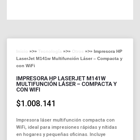
Inicio
»>»
Tecnología
»>»
Otros
»>» Impresora HP
LaserJet M141w Multifunción Láser – Compacta y
con WiFi
IMPRESORA HP LASERJET M141W
MULTIFUNCIÓN LÁSER – COMPACTA Y
CON WIFI
$
1.008.141
Impresora láser multifunción compacta con
WiFi, ideal para impresiones rápidas y nítidas
en hogares y pequeñas oficinas. Incluye