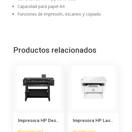
Capacidad para papel A4
Funciones de impresión, escaneo y copiado
Productos relacionados
Impresora HP DesignJet T850 36 pulgadas – Multifuncional para Planos y Gráficos
Impresora HP LaserJet M141w Multifunción Láser – Compacta y con WiFi