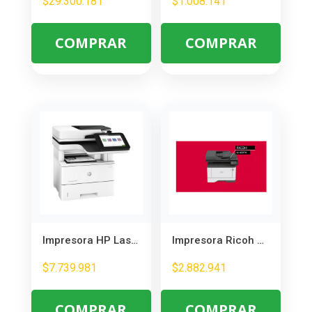
$
29.300.181
$
1.008.141
COMPRAR
COMPRAR
Impresora HP LaserJet M528dn Multifunción – Segura y Eficiente para Oficina
Impresora Ricoh M 400FW Láser Monocromática – Productividad Empresarial
$
7.739.981
$
2.882.941
COMPRAR
COMPRAR