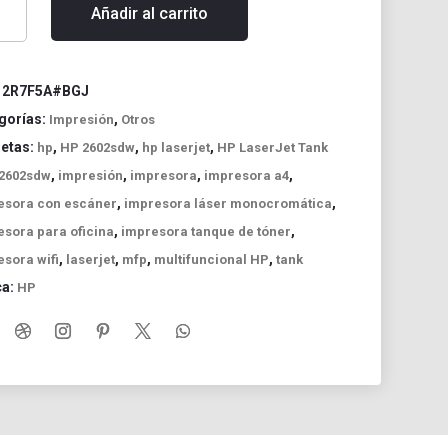
Añadir al carrito
rJet
:
2R7F5A#BGJ
sdw
gorías:
,
Impresión
Otros
uetas:
,
,
,
hp
HP 2602sdw
hp laserjet
HP LaserJet Tank
funcional
,
,
,
,
2602sdw
impresión
impresora
impresora a4
r
,
,
esora con escáner
impresora láser monocromática
idad
,
,
esora para oficina
impresora tanque de tóner
,
,
,
,
sora wifi
laserjet
mfp
multifuncional HP
tank
ca:
HP