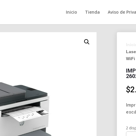
Inicio
Tienda
Aviso de Priv
Inici
Lase
WiFi
IMP
260
$
2
Impr
escá
2 dis
Impr