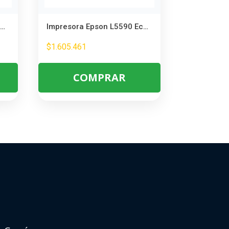
Impresora Epson EcoTank M3180 Multifuncional Monocromática – Ideal para Oficina
Impresora Epson L5590 EcoTank WiFi – Multifuncional con Fax y Pantalla
$
1.605.461
COMPRAR