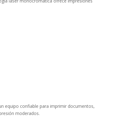
nología láser monocromática ofrece impresiones
 un equipo confiable para imprimir documentos,
impresión moderados.