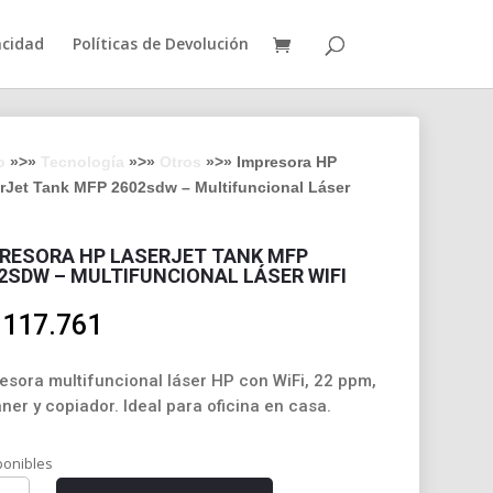
acidad
Políticas de Devolución
o
»>»
Tecnología
»>»
Otros
»>» Impresora HP
rJet Tank MFP 2602sdw – Multifuncional Láser
RESORA HP LASERJET TANK MFP
2SDW – MULTIFUNCIONAL LÁSER WIFI
.117.761
esora multifuncional láser HP con WiFi, 22 ppm,
ner y copiador. Ideal para oficina en casa.
ponibles
esora