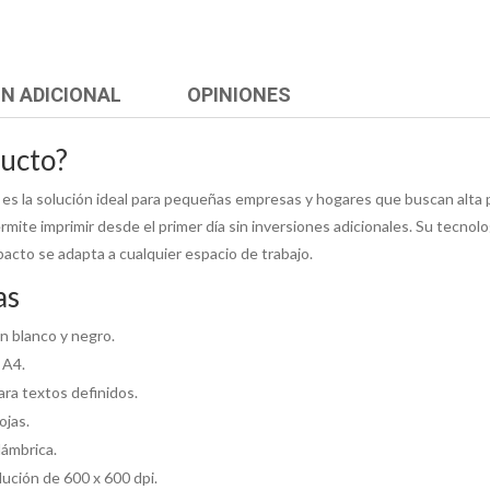
N ADICIONAL
OPINIONES
ducto?
s la solución ideal para pequeñas empresas y hogares que buscan alta p
ermite imprimir desde el primer día sin inversiones adicionales. Su tecno
pacto se adapta a cualquier espacio de trabajo.
as
n blanco y negro.
 A4.
ara textos definidos.
ojas.
lámbrica.
ución de 600 x 600 dpi.