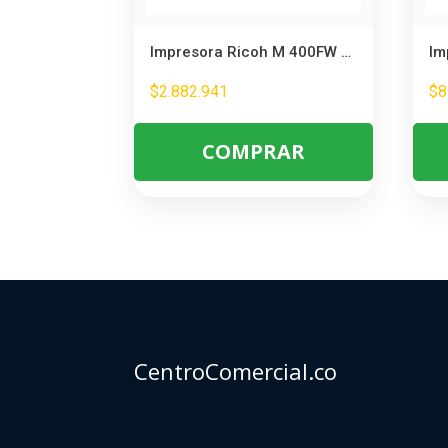
Impresora Ricoh M 400FW Láser Monocromática – Productividad Empresarial
$
2.882.941
$
8
COMPRAR
CentroComercial.co