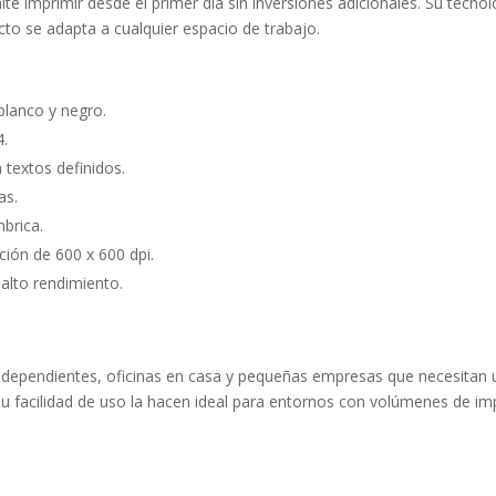
ite imprimir desde el primer día sin inversiones adicionales. Su tec
cto se adapta a cualquier espacio de trabajo.
blanco y negro.
4.
 textos definidos.
as.
brica.
ión de 600 x 600 dpi.
alto rendimiento.
independientes, oficinas en casa y pequeñas empresas que necesitan
 su facilidad de uso la hacen ideal para entornos con volúmenes de 