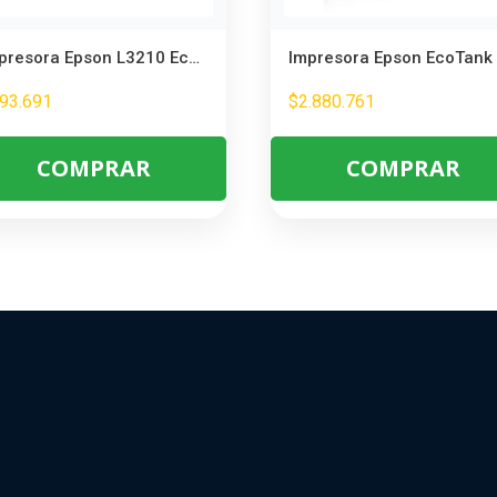
Impresora Epson L3210 EcoTank Multifuncional 3 en 1 – Bajo Costo por Página
93.691
$
2.880.761
COMPRAR
COMPRAR