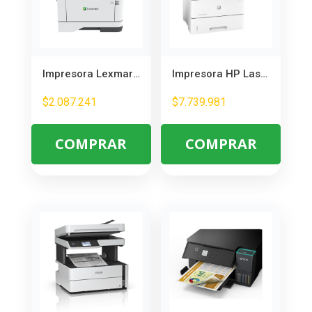
Impresora Lexmark MX431adn Láser Multifuncional – Ideal para Oficina
Impresora HP LaserJet M528dn Multifunción – Segura y Eficiente para Oficina
$
2.087.241
$
7.739.981
COMPRAR
COMPRAR