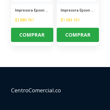
Impresora Epson EcoTank M3180 Multifuncional Monocromática – Ideal para Oficina
Impresora Epson EcoTank L4360 WiFi 3 en 1 – Multifuncional para Oficina
$
2.880.761
$
1.383.101
COMPRAR
COMPRAR
CentroComercial.co