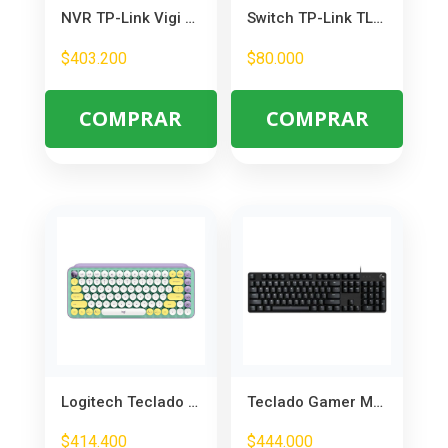
NVR TP-Link Vigi NVR1004H 4 Canales 4K PoE+ para Vigilancia
Switch TP-Link TL-SF1005D 5 Puertos 10/100 Mbps – Conectividad Sencilla y Eficiente
$
403.200
$
80.000
COMPRAR
COMPRAR
Logitech Teclado Inalámbrico Pop Keys Emoji Personalizables
Teclado Gamer Mecánico Logitech G413 SE Retroiluminado LED Blanco
$
414.400
$
444.000