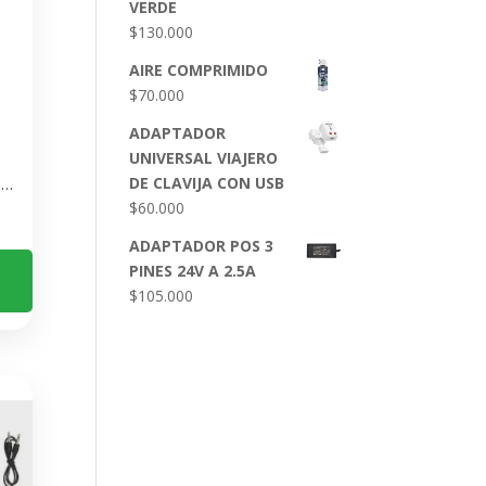
VERDE
$
130.000
AIRE COMPRIMIDO
$
70.000
ADAPTADOR
UNIVERSAL VIAJERO
DE CLAVIJA CON USB
Auriculares Bose QuietComfort Ultra 2da Generación White – Cancelación Activa de Ruido, Bluetooth, IPX4
$
60.000
ADAPTADOR POS 3
PINES 24V A 2.5A
$
105.000