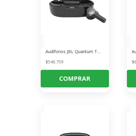
Audífonos JBL Quantum TWS – Cancelación de Ruido y Baja Latencia para Gaming
$
540.759
$
COMPRAR