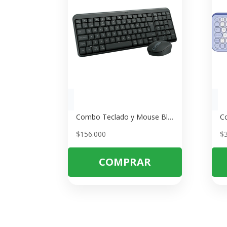
Combo Teclado y Mouse Bluetooth logitech MK250 – Grafito
$
156.000
$
COMPRAR