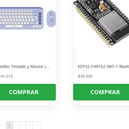
Combo Teclado y Mouse Logitech Pop Icon Lila y Blanco
ESP
341.010
$
38.900
COMPRAR
COMPRAR
1
2
3
4
→