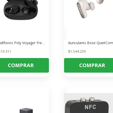
Audífonos Poly Voyager Free 20 Negro – Inalámbricos con Estuche de Carga
619.311
$
1.544.259
COMPRAR
COMPRAR