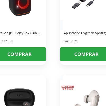
Altavoz JBL PartyBox Club 120 – Sonido Potente y Luces para Fiestas
Apuntador Logite
1.272.089
$
468.121
COMPRAR
COMPRAR