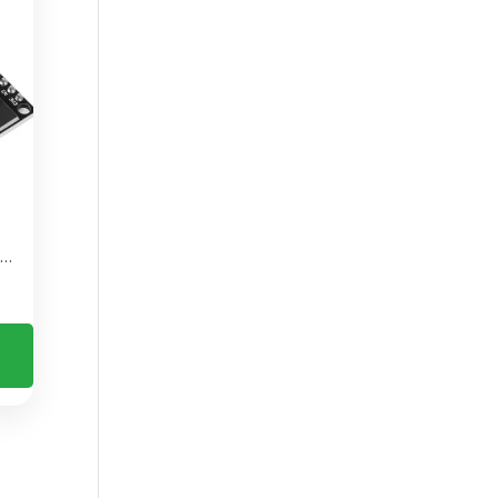
32 CH9102 WiFi + Bluetooth – Ideal para IoT y Proyectos Electrónicos