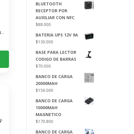
BLUETOOTH
RECEPTOR POR
AUXILIAR CON NFC
$
88.000
Adaptador USB Bluetooth 4.0 Nano TP-Link UB400 – Conecta Dispositivos sin Drivers
BATERIA UPS 12V 9A
$
130.000
BASE PARA LECTOR
CODIGO DE BARRAS
$
70.000
BANCO DE CARGA
20000MAH
$
156.000
BANCO DE CARGA
10000MAH
MAGNETICO
$
170.800
BANCO DE CARGA