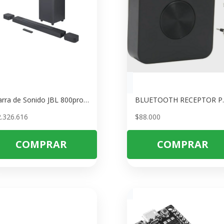
Barra de Sonido JBL 800pro 5.1.2 Canales – Sonido Inmersivo con Dolby Atmos
BLUETOOTH RE
2.326.616
$
88.000
COMPRAR
COMPRAR