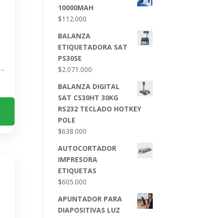
10000MAH
$
112.000
BALANZA
ETIQUETADORA SAT
PS30SE
ch Spotlight Bluetooth – Controla Presentaciones sin Cables
$
2.071.000
BALANZA DIGITAL
SAT CS30HT 30KG
RS232 TECLADO HOTKEY
POLE
$
638.000
AUTOCORTADOR
IMPRESORA
ETIQUETAS
$
605.000
APUNTADOR PARA
DIAPOSITIVAS LUZ