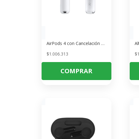
AirPods 4 con Cancelación Activa de Ruido – Sonido Premium y Confort Total
$
1.006.313
$
COMPRAR