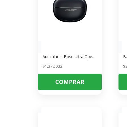
Auriculares Bose Ultra Open Negros – Sonido Abierto y Confort Todo el Día
$
1.372.032
$
COMPRAR