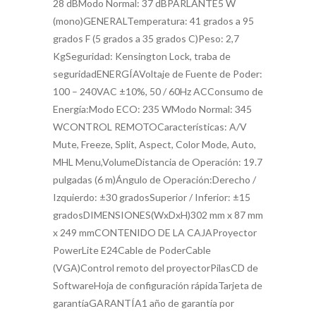
28 dBModo Normal: 37 dBPARLANTE5 W
(mono)GENERALTemperatura: 41 grados a 95
grados F (5 grados a 35 grados C)Peso: 2,7
KgSeguridad: Kensington Lock, traba de
seguridadENERGÍAVoltaje de Fuente de Poder:
100 – 240VAC ±10%, 50 / 60Hz ACConsumo de
Energía:Modo ECO: 235 WModo Normal: 345
WCONTROL REMOTOCaracterísticas: A/V
Mute, Freeze, Split, Aspect, Color Mode, Auto,
MHL Menu,VolumeDistancia de Operación: 19.7
pulgadas (6 m)Ángulo de Operación:Derecho /
Izquierdo: ±30 gradosSuperior / Inferior: ±15
gradosDIMENSIONES(WxDxH)302 mm x 87 mm
x 249 mmCONTENIDO DE LA CAJAProyector
PowerLite E24Cable de PoderCable
(VGA)Control remoto del proyectorPilasCD de
SoftwareHoja de configuración rápidaTarjeta de
garantíaGARANTÍA1 año de garantía por