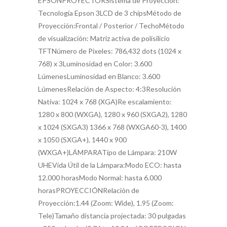
EPSONPROYECTORSistema de Proyección:
Tecnología Epson 3LCD de 3 chipsMétodo de
Proyección:Frontal / Posterior / TechoMétodo
de visualización: Matriz activa de polisilicio
TFTNúmero de Pixeles: 786,432 dots (1024 x
768) x 3Luminosidad en Color: 3.600
LúmenesLuminosidad en Blanco: 3.600
LúmenesRelación de Aspecto: 4:3Resolución
Nativa: 1024 x 768 (XGA)Re escalamiento:
1280 x 800 (WXGA), 1280 x 960 (SXGA2), 1280
x 1024 (SXGA3) 1366 x 768 (WXGA60-3), 1400
x 1050 (SXGA+), 1440 x 900
(WXGA+)LÁMPARATipo de Lámpara: 210W
UHEVida Útil de la Lámpara:Modo ECO: hasta
12.000 horasModo Normal: hasta 6.000
horasPROYECCIÓNRelación de
Proyección:1.44 (Zoom: Wide), 1.95 (Zoom:
Tele)Tamaño distancia projectada: 30 pulgadas