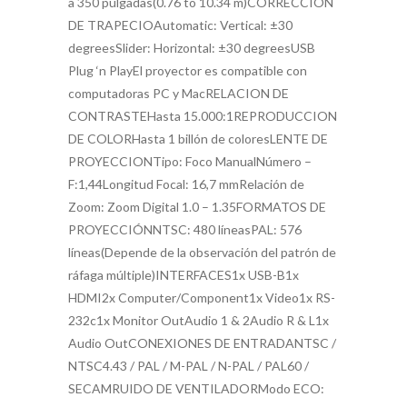
a 350 pulgadas(0.76 to 10.34 m)CORRECCION
DE TRAPECIOAutomatic: Vertical: ±30
degreesSlider: Horizontal: ±30 degreesUSB
Plug ‘n PlayEl proyector es compatible con
computadoras PC y MacRELACION DE
CONTRASTEHasta 15.000:1REPRODUCCION
DE COLORHasta 1 billón de coloresLENTE DE
PROYECCIONTipo: Foco ManualNúmero –
F:1,44Longitud Focal: 16,7 mmRelación de
Zoom: Zoom Digital 1.0 – 1.35FORMATOS DE
PROYECCIÓNNTSC: 480 líneasPAL: 576
líneas(Depende de la observación del patrón de
ráfaga múltiple)INTERFACES1x USB-B1x
HDMI2x Computer/Component1x Video1x RS-
232c1x Monitor OutAudio 1 & 2Audio R & L1x
Audio OutCONEXIONES DE ENTRADANTSC /
NTSC4.43 / PAL / M-PAL / N-PAL / PAL60 /
SECAMRUIDO DE VENTILADORModo ECO: