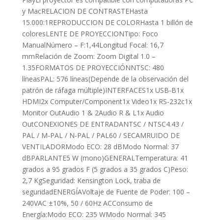
y MacRELACION DE CONTRASTEHasta
15.000:1REPRODUCCION DE COLORHasta 1 billón de
coloresLENTE DE PROYECCIONTipo: Foco
ManualNúmero – F:1,44Longitud Focal: 16,7
mmRelación de Zoom: Zoom Digital 1.0 –
1.35FORMATOS DE PROYECCIÓNNTSC: 480
líneasPAL: 576 líneas(Depende de la observación del
patrón de ráfaga múltiple)INTERFACES1x USB-B1x
HDMI2x Computer/Component1x Video1x RS-232c1x
Monitor OutAudio 1 & 2Audio R & L1x Audio
OutCONEXIONES DE ENTRADANTSC / NTSC4.43 /
PAL / M-PAL / N-PAL / PAL60 / SECAMRUIDO DE
VENTILADORModo ECO: 28 dBModo Normal: 37
dBPARLANTE5 W (mono)GENERALTemperatura: 41
grados a 95 grados F (5 grados a 35 grados C)Peso:
2,7 KgSeguridad: Kensington Lock, traba de
seguridadENERGÍAVoltaje de Fuente de Poder: 100 –
240VAC ±10%, 50 / 60Hz ACConsumo de
Energía:Modo ECO: 235 WModo Normal: 345