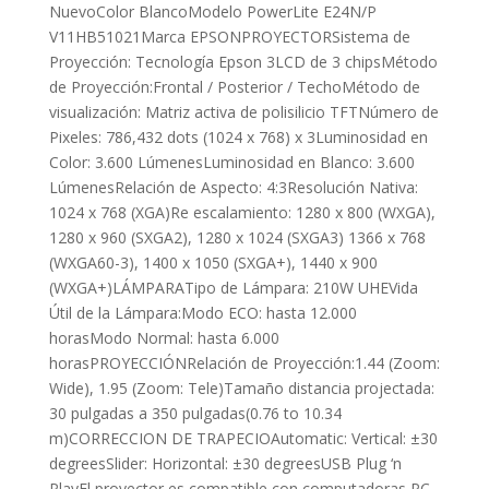
NuevoColor BlancoModelo PowerLite E24N/P
V11HB51021Marca EPSONPROYECTORSistema de
Proyección: Tecnología Epson 3LCD de 3 chipsMétodo
de Proyección:Frontal / Posterior / TechoMétodo de
visualización: Matriz activa de polisilicio TFTNúmero de
Pixeles: 786,432 dots (1024 x 768) x 3Luminosidad en
Color: 3.600 LúmenesLuminosidad en Blanco: 3.600
LúmenesRelación de Aspecto: 4:3Resolución Nativa:
1024 x 768 (XGA)Re escalamiento: 1280 x 800 (WXGA),
1280 x 960 (SXGA2), 1280 x 1024 (SXGA3) 1366 x 768
(WXGA60-3), 1400 x 1050 (SXGA+), 1440 x 900
(WXGA+)LÁMPARATipo de Lámpara: 210W UHEVida
Útil de la Lámpara:Modo ECO: hasta 12.000
horasModo Normal: hasta 6.000
horasPROYECCIÓNRelación de Proyección:1.44 (Zoom:
Wide), 1.95 (Zoom: Tele)Tamaño distancia projectada:
30 pulgadas a 350 pulgadas(0.76 to 10.34
m)CORRECCION DE TRAPECIOAutomatic: Vertical: ±30
degreesSlider: Horizontal: ±30 degreesUSB Plug ‘n
PlayEl proyector es compatible con computadoras PC