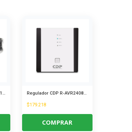
Cable Micro HDMI a HDMI 1.5m – Conecta Cámaras y Tabletas a TV
Regulador CDP R-AVR2408 2400VA – Protección para Equipos Electrónicos
$
179.218
COMPRAR