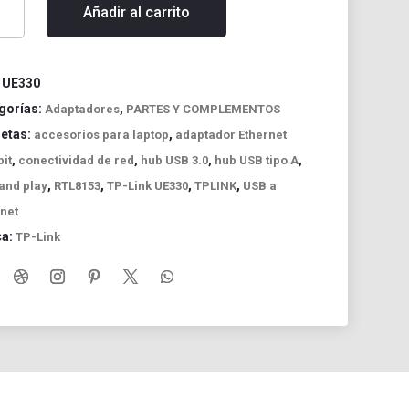
Añadir al carrito
0
:
UE330
gorías:
,
Adaptadores
PARTES Y COMPLEMENTOS
uetas:
,
accesorios para laptop
adaptador Ethernet
net
,
,
,
,
it
conectividad de red
hub USB 3.0
hub USB tipo A
it
,
,
,
,
and play
RTL8153
TP-Link UE330
TPLINK
USB a
net
ca:
TP-Link
idad