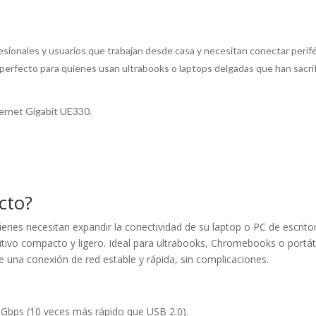
fesionales y usuarios que trabajan desde casa y necesitan conectar peri
erfecto para quienes usan ultrabooks o laptops delgadas que han sacrifi
ernet Gigabit UE330.
cto?
uienes necesitan expandir la conectividad de su laptop o PC de escri
itivo compacto y ligero. Ideal para ultrabooks, Chromebooks o portát
de una conexión de red estable y rápida, sin complicaciones.
 Gbps (10 veces más rápido que USB 2.0).