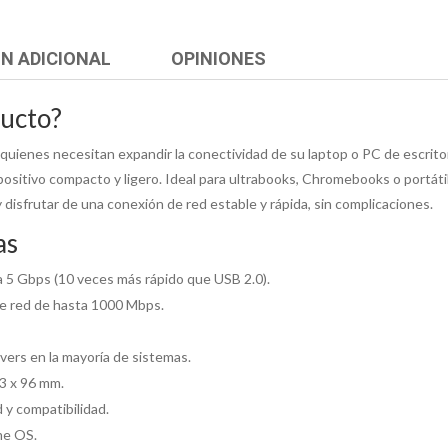
N ADICIONAL
OPINIONES
ducto?
a quienes necesitan expandir la conectividad de su laptop o PC de escrit
positivo compacto y ligero. Ideal para ultrabooks, Chromebooks o portát
 disfrutar de una conexión de red estable y rápida, sin complicaciones.
as
a 5 Gbps (10 veces más rápido que USB 2.0).
de red de hasta 1000 Mbps.
ivers en la mayoría de sistemas.
23 x 96 mm.
 y compatibilidad.
me OS.