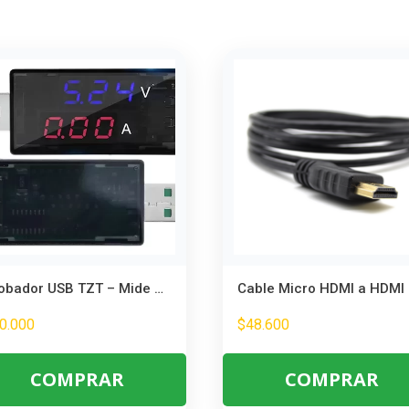
Probador USB TZT – Mide Voltaje y Corriente para Discos y Carga
0.000
$
48.600
COMPRAR
COMPRAR