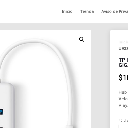
Inicio
Tienda
Aviso de Priv
Inici
UE33
TP-
GIG
$
1
Hub 
Velo
Play.
45 di
TP-