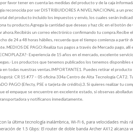
a, por favor tener en cuenta las medidas del producto y de la caja info
ogía reconocida por ser DISTRIBUIDORES A NIVEL NACIONAL a un pr
tal del producto incluido los impuestos y envío, los cuales serán indica
tu producto.Agrega la cantidad que deseas y haz clic en el botón de C
 ahora.Recibirás un correo electrónico confirmando tu compra.Recibe el p
de 24 a 48 horas hábiles, recuerda que el tiempo comienza a partir d
nte. MEDIOS DE PAGO:Realiza tus pagos a través de Mercado pago, allí
ECNOPLAZA?- Experiencia de 15 años en el mercado, excelente servicio e
regas.- Los productos que tenemos publicados los tenemos disponibles e
ica en todas nuestras ventas.IMPORTANTE1. Puedes retirar el producto 
teBogotá: CR 15 #77 – 05 oficina 334a Centro de Alta Tecnología CA
PAGO (Efecty, PSE o tarjeta de crédito).3. Si quieres realizar tu com
que el empaque se encuentre en excelente estado, si observas abolladura
 transportadora y notifícanos inmediatamente.
con la última tecnología inalámbrica, Wi-Fi 6, para velocidades más 
neración de 1.5 Gbps: El router de doble banda Archer AX12 alcanza 