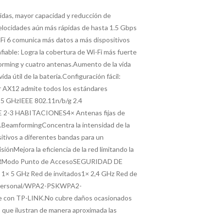
pidas, mayor capacidad y reducción de
elocidades aún más rápidas de hasta 1.5 Gbps
Fi 6 comunica más datos a más dispositivos
iable: Logra la cobertura de Wi-Fi más fuerte
forming y cuatro antenas.Aumento de la vida
a útil de la batería.Configuración fácil:
er AX12 admite todos los estándares
 5 GHzIEEE 802.11n/b/g 2.4
 2-3 HABITACIONES4× Antenas fijas de
es.BeamformingConcentra la intensidad de la
itivos a diferentes bandas para un
Mejora la eficiencia de la red limitando la
TERModo Punto de AccesoSEGURIDAD DE
1× 5 GHz Red de invitados1× 2,4 GHz Red de
ersonal/WPA2-PSKWPA2-
e con TP-LINK.No cubre daños ocasionados
 que ilustran de manera aproximada las