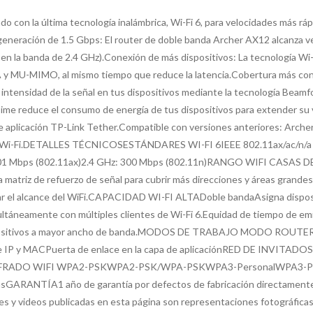
o con la última tecnología inalámbrica, Wi-Fi 6, para velocidades más rá
generación de 1.5 Gbps: El router de doble banda Archer AX12 alcanza v
n la banda de 2.4 GHz).Conexión de más dispositivos: La tecnología Wi-
A y MU-MIMO, al mismo tiempo que reduce la latencia.Cobertura más conf
 intensidad de la señal en tus dispositivos mediante la tecnología Beam
Time reduce el consumo de energía de tus dispositivos para extender su vid
e aplicación TP-Link Tether.Compatible con versiones anteriores: Arch
ivos Wi-Fi.DETALLES TÉCNICOSESTÁNDARES WI-FI 6IEEE 802.11ax/ac/n/a
 Mbps (802.11ax)2.4 GHz: 300 Mbps (802.11n)RANGO WIFI CASAS DE
 matriz de refuerzo de señal para cubrir más direcciones y áreas grand
pliar el alcance del WiFi.CAPACIDAD WI-FI ALTADoble bandaAsigna dispos
eamente con múltiples clientes de Wi-Fi 6.Equidad de tiempo de emisión
 dispositivos a mayor ancho de banda.MODOS DE TRABAJO MODO ROU
 IP y MACPuerta de enlace en la capa de aplicaciónRED DE INVITADOS 
IFRADO WIFI WPA2-PSKWPA2-PSK/WPA-PSKWPA3-PersonalWPA3-P
GARANTÍA1 año de garantía por defectos de fabricación directament
es y videos publicadas en esta página son representaciones fotográficas