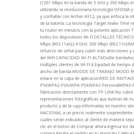
(1201 Mbps en la banda de 5 GHz y 300 Mbps en 
utilizando la revolucionaria tecnología OFDMA 
y confiable con Archer AX12, ya que enfoca la i
de la batería: La tecnología Target Wake Time re
tu router en minutos con la potente aplicación 
todos los dispositivos Wi-Fi.DETALLES TÉCNI
Mbps (802.11ax)2.4 GHz: 300 Mbps (802.11n)RA
refuerzo de señal para cubrir más direcciones y
del WiFi.CAPACIDAD WI-FI ALTADoble bandaAsig
múltiples clientes de Wi-Fi 6.Equidad de tiempo 
ancho de banda.MODOS DE TRABAJO MODO ROU
enlace en la capa de aplicaciónRED DE INVIT
PSKWPA2-PSK/WPA-PSKWPA3-PersonalWPA3-Pers
fabricación directamente con TP-LINK.No cubre
representaciones fotográficas que ilustran de m
producto y de la caja informadas en nuestro 
NACIONAL a un precio realmente sorprendente.I
cuales serán indicados al cliente de manera se
clic en el botón de Comprar ahora.Ingresa los d
compra.Recibe el pedido en tu domicilio.Califi