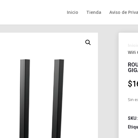
Inicio
Tienda
Aviso de Priv
Inici
Wifi
ROU
GIG
$
1
Sin e
SKU
Etiq