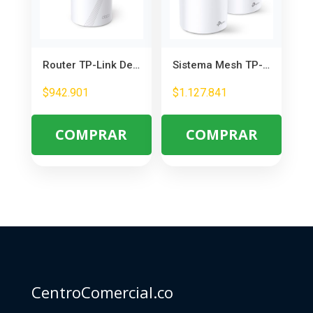
Router TP-Link Deco BE11000 Mesh Wi-Fi 7 – Cobertura Total en el Hogar
Sistema Mesh TP-Link Deco 3 Nodos AX1800 Wi-Fi 6 – Cobertura Total en Hogar u Oficina
$
942.901
$
1.127.841
COMPRAR
COMPRAR
CentroComercial.co