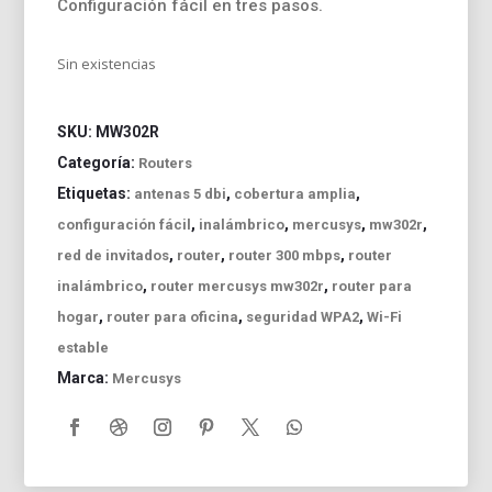
Configuración fácil en tres pasos.
Sin existencias
SKU:
MW302R
Categoría:
Routers
Etiquetas:
,
,
antenas 5 dbi
cobertura amplia
,
,
,
,
configuración fácil
inalámbrico
mercusys
mw302r
,
,
,
red de invitados
router
router 300 mbps
router
,
,
inalámbrico
router mercusys mw302r
router para
,
,
,
hogar
router para oficina
seguridad WPA2
Wi-Fi
estable
Marca:
Mercusys