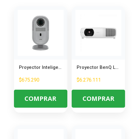
Proyector Inteligente VTA 70351 Android 2000 Lum
Proyector BenQ Laser LH730 4000Lumens 1080p 3y
$
675.290
$
6.276.111
COMPRAR
COMPRAR