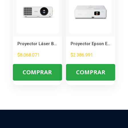
Proyector Láser BenQ EH700
Proyector Epson Epiq Vision W01 3000 Lúmenes WXGA Portátil
$
8.068.071
$
2.386.991
COMPRAR
COMPRAR