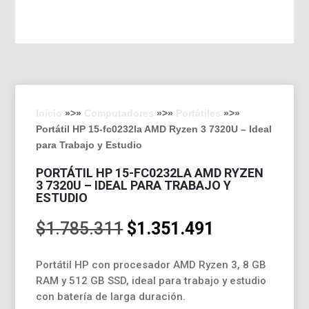
Inicio
»>»
Computadores
»>»
Portátiles
»>»
Portátil HP 15-fc0232la AMD Ryzen 3 7320U – Ideal
para Trabajo y Estudio
PORTÁTIL HP 15-FC0232LA AMD RYZEN
3 7320U – IDEAL PARA TRABAJO Y
ESTUDIO
El
El
$
1.785.311
$
1.351.491
precio
precio
original
actual
Portátil HP con procesador AMD Ryzen 3, 8 GB
era:
es:
RAM y 512 GB SSD, ideal para trabajo y estudio
$1.785.311.
$1.351.491.
con batería de larga duración.