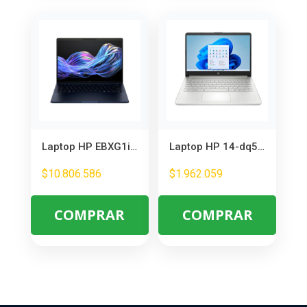
Laptop HP EBXG1i14AI U7 14″ 32GB RAM 1TB SSD – Potente para Multitarea
Laptop HP 14-dq5016la Core i5-1235U – Portátil Ligero para Trabajo y Estudio
$
10.806.586
$
1.962.059
COMPRAR
COMPRAR