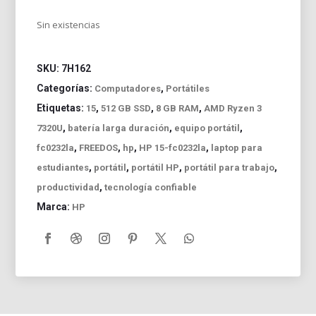
Sin existencias
SKU:
7H162
Categorías:
,
Computadores
Portátiles
Etiquetas:
,
,
,
15
512 GB SSD
8 GB RAM
AMD Ryzen 3
,
,
,
7320U
batería larga duración
equipo portátil
,
,
,
,
fc0232la
FREEDOS
hp
HP 15-fc0232la
laptop para
,
,
,
,
estudiantes
portátil
portátil HP
portátil para trabajo
,
productividad
tecnología confiable
Marca:
HP