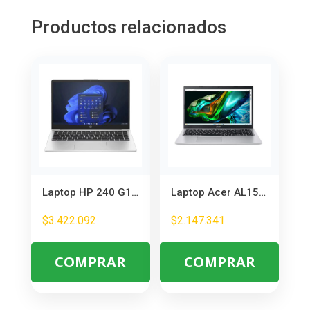
Productos relacionados
Laptop HP 240 G10 Core i5-1335U 14″ – Portátil para Trabajo y Estudio
Laptop Acer AL15-41P-R7JP Ryzen 7 5700U – Potencia y Portabilidad para Trabajo
$
3.422.092
$
2.147.341
COMPRAR
COMPRAR