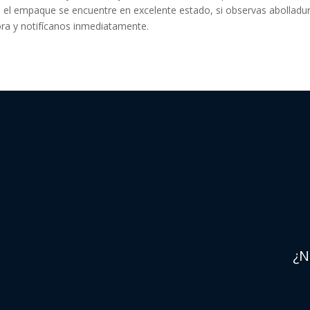
e el empaque se encuentre en excelente estado, si observas abolladu
ora y notifícanos inmediatamente.
¿N