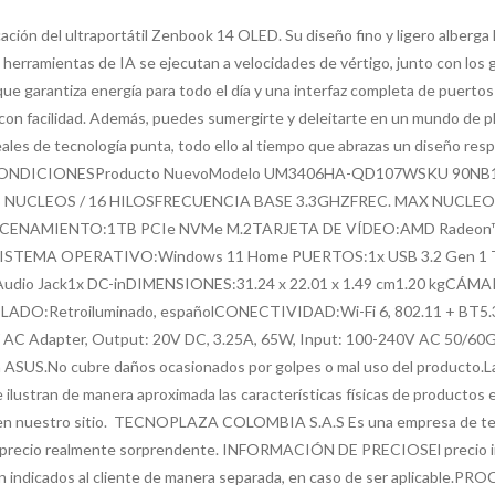
icación del ultraportátil Zenbook 14 OLED. Su diseño fino y ligero alber
s herramientas de IA se ejecutan a velocidades de vértigo, junto con los 
e garantiza energía para todo el día y una interfaz completa de puertos 
on facilidad. Además, puedes sumergirte y deleitarte en un mundo de plac
les de tecnología punta, todo ello al tiempo que abrazas un diseño res
S CONDICIONESProducto NuevoModelo UM3406HA-QD107WSKU 90NB
 NUCLEOS / 16 HILOSFRECUENCIA BASE 3.3GHZFREC. MAX NUCL
CENAMIENTO:1TB PCIe NVMe M.2TARJETA DE VÍDEO:AMD Radeon
HzSISTEMA OPERATIVO:Windows 11 Home PUERTOS:1x USB 3.2 Gen 1 T
Audio Jack1x DC-inDIMENSIONES:31.24 x 22.01 x 1.49 cm1.20 kgCÁ
LADO:Retroiluminado, españolCONECTIVIDAD:Wi-Fi 6, 802.11 + BT5.
 Adapter, Output: 20V DC, 3.25A, 65W, Input: 100-240V AC 50/60GH
n ASUS.No cubre daños ocasionados por golpes o mal uso del producto.L
ilustran de manera aproximada las características físicas de productos e
as en nuestro sitio. TECNOPLAZA COLOMBIA S.A.S Es una empresa de tec
cio realmente sorprendente. INFORMACIÓN DE PRECIOSEl precio infor
erán indicados al cliente de manera separada, en caso de ser aplicable