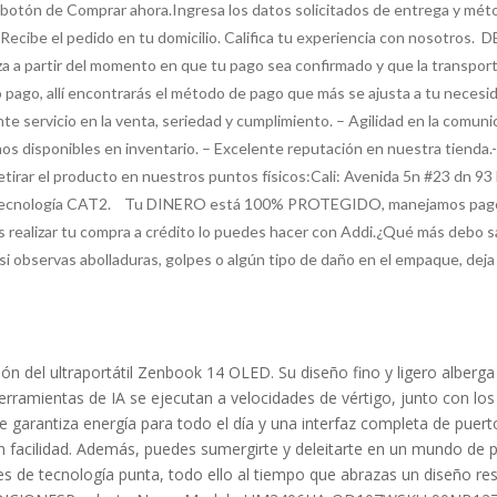
l botón de Comprar ahora.Ingresa los datos solicitados de entrega y méto
.Recibe el pedido en tu domicilio. Califica tu experiencia con nosotro
nza a partir del momento en que tu pago sea confirmado y que la transp
o pago, allí encontrarás el método de pago que más se ajusta a tu ne
te servicio en la venta, seriedad y cumplimiento. – Agilidad en la comun
 disponibles en inventario. – Excelente reputación en nuestra tienda.-
r el producto en nuestros puntos físicos:Cali: Avenida 5n #23 dn 93 
lta Tecnología CAT2. Tu DINERO está 100% PROTEGIDO, manejamos p
es realizar tu compra a crédito lo puedes hacer con Addi.¿Qué más debo sa
observas abolladuras, golpes o algún tipo de daño en el empaque, deja l
ación del ultraportátil Zenbook 14 OLED. Su diseño fino y ligero albe
herramientas de IA se ejecutan a velocidades de vértigo, junto con los
garantiza energía para todo el día y una interfaz completa de puerto
 facilidad. Además, puedes sumergirte y deleitarte en un mundo de pla
s de tecnología punta, todo ello al tiempo que abrazas un diseño re