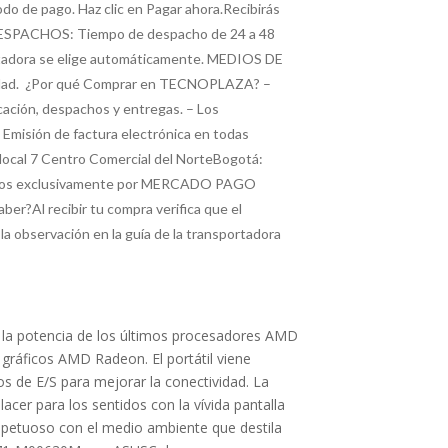
do de pago. Haz clic en Pagar ahora.Recibirás
s. DESPACHOS: Tiempo de despacho de 24 a 48
ortadora se elige automáticamente. MEDIOS DE
cesidad. ¿Por qué Comprar en TECNOPLAZA? –
icación, despachos y entregas. – Los
 Emisión de factura electrónica en todas
local 7 Centro Comercial del NorteBogotá:
agos exclusivamente por MERCADO PAGO
ber?Al recibir tu compra verifica que el
a observación en la guía de la transportadora
rga la potencia de los últimos procesadores AMD
 gráficos AMD Radeon. El portátil viene
s de E/S para mejorar la conectividad. La
cer para los sentidos con la vívida pantalla
spetuoso con el medio ambiente que destila