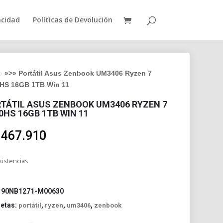
acidad
Políticas de Devolución
o
»>» Portátil Asus Zenbook UM3406 Ryzen 7
HS 16GB 1TB Win 11
TÁTIL ASUS ZENBOOK UM3406 RYZEN 7
0HS 16GB 1TB WIN 11
.467.910
xistencias
:
90NB1271-M00630
uetas:
,
,
,
portátil
ryzen
um3406
zenbook