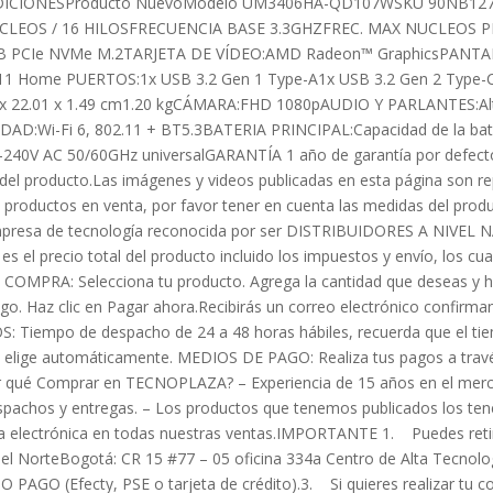
ONDICIONESProducto NuevoModelo UM3406HA-QD107WSKU 90NB12
CLEOS / 16 HILOSFRECUENCIA BASE 3.3GHZFREC. MAX NUCLEOS
CIe NVMe M.2TARJETA DE VÍDEO:AMD Radeon™ GraphicsPANTALL
11 Home PUERTOS:1x USB 3.2 Gen 1 Type-A1x USB 3.2 Gen 2 Type-C
x 22.01 x 1.49 cm1.20 kgCÁMARA:FHD 1080pAUDIO Y PARLANTES:Alt
DAD:Wi-Fi 6, 802.11 + BT5.3BATERIA PRINCIPAL:Capacidad de la 
00-240V AC 50/60GHz universalGARANTÍA 1 año de garantía por defec
el producto.Las imágenes y videos publicadas en esta página son rep
e productos en venta, por favor tener en cuenta las medidas del prod
resa de tecnología reconocida por ser DISTRIBUIDORES A NIVEL NA
 precio total del producto incluido los impuestos y envío, los cual
COMPRA: Selecciona tu producto. Agrega la cantidad que deseas y ha
go. Haz clic en Pagar ahora.Recibirás un correo electrónico confirma
S: Tiempo de despacho de 24 a 48 horas hábiles, recuerda que el t
e elige automáticamente. MEDIOS DE PAGO: Realiza tus pagos a travé
 qué Comprar en TECNOPLAZA? – Experiencia de 15 años en el mercado
espachos y entregas. – Los productos que tenemos publicados los tene
ra electrónica en todas nuestras ventas.IMPORTANTE 1. Puedes retira
l del NorteBogotá: CR 15 #77 – 05 oficina 334a Centro de Alta Te
GO (Efecty, PSE o tarjeta de crédito).3. Si quieres realizar tu co