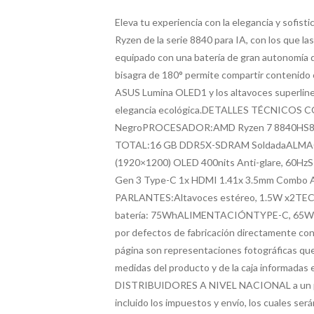
Eleva tu experiencia con la elegancia y sofist
Ryzen de la serie 8840 para IA, con los que la
equipado con una batería de gran autonomía qu
bisagra de 180° permite compartir contenido c
ASUS Lumina OLED1 y los altavoces superlinea
elegancia ecológica.DETALLES TÉCNICO
NegroPROCESADOR:AMD Ryzen 7 8840HS8
TOTAL:16 GB DDR5X-SDRAM SoldadaALMA
(1920×1200) OLED 400nits Anti-glare, 60
Gen 3 Type-C 1x HDMI 1.41x 3.5mm Combo 
PARLANTES:Altavoces estéreo, 1.5W x2TEC
batería: 75WhALIMENTACIÓNTYPE-C, 65W AC
por defectos de fabricación directamente co
página son representaciones fotográficas que 
medidas del producto y de la caja informad
DISTRIBUIDORES A NIVEL NACIONAL a un pre
incluido los impuestos y envío, los cuales s