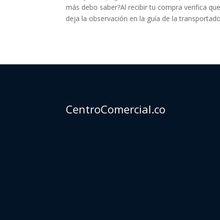
más debo saber?Al recibir tu compra verifica qu
deja la observación en la guía de la transportad
CentroComercial.co