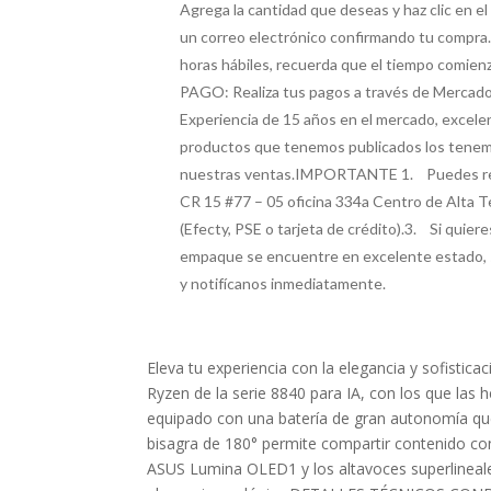
Agrega la cantidad que deseas y haz clic en e
un correo electrónico confirmando tu compra
horas hábiles, recuerda que el tiempo comie
PAGO: Realiza tus pagos a través de Mercad
Experiencia de 15 años en el mercado, excelen
productos que tenemos publicados los tenemos
nuestras ventas.IMPORTANTE 1. Puedes retira
CR 15 #77 – 05 oficina 334a Centro de A
(Efecty, PSE o tarjeta de crédito).3. Si quier
empaque se encuentre en excelente estado, si 
y notifícanos inmediatamente.
Eleva tu experiencia con la elegancia y sofistic
Ryzen de la serie 8840 para IA, con los que las 
equipado con una batería de gran autonomía que 
bisagra de 180° permite compartir contenido con
ASUS Lumina OLED1 y los altavoces superlineale