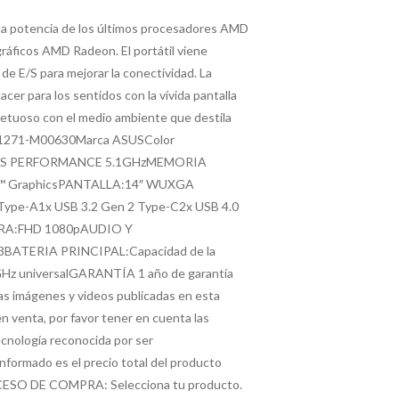
ga la potencia de los últimos procesadores AMD
gráficos AMD Radeon. El portátil viene
de E/S para mejorar la conectividad. La
er para los sentidos con la vívida pantalla
petuoso con el medio ambiente que destila
1271-M00630Marca ASUSColor
EOS PERFORMANCE 5.1GHzMEMORIA
™ GraphicsPANTALLA:14″ WUXGA
ype-A1x USB 3.2 Gen 2 Type-C2x USB 4.0
MARA:FHD 1080pAUDIO Y
3BATERIA PRINCIPAL:Capacidad de la
z universalGARANTÍA 1 año de garantía
as imágenes y videos publicadas en esta
n venta, por favor tener en cuenta las
nología reconocida por ser
mado es el precio total del producto
.PROCESO DE COMPRA: Selecciona tu producto.