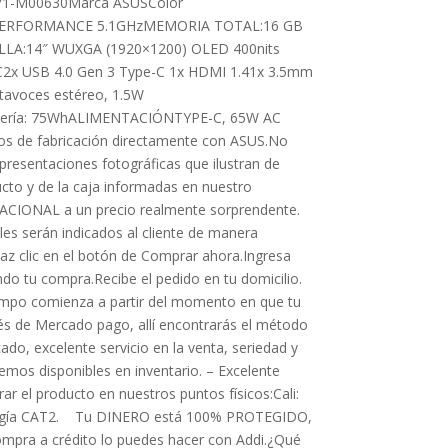
71-M00630Marca ASUSColor
 PERFORMANCE 5.1GHzMEMORIA TOTAL:16 GB
A:14″ WUXGA (1920×1200) OLED 400nits
2x USB 4.0 Gen 3 Type-C 1x HDMI 1.41x 3.5mm
avoces estéreo, 1.5W
batería: 75WhALIMENTACIÓNTYPE-C, 65W AC
tos de fabricación directamente con ASUS.No
resentaciones fotográficas que ilustran de
ucto y de la caja informadas en nuestro
CIONAL a un precio realmente sorprendente.
es serán indicados al cliente de manera
z clic en el botón de Comprar ahora.Ingresa
ndo tu compra.Recibe el pedido en tu domicilio.
iempo comienza a partir del momento en que tu
s de Mercado pago, allí encontrarás el método
, excelente servicio en la venta, seriedad y
mos disponibles en inventario. – Excelente
r el producto en nuestros puntos físicos:Cali:
cnología CAT2. Tu DINERO está 100% PROTEGIDO,
mpra a crédito lo puedes hacer con Addi.¿Qué