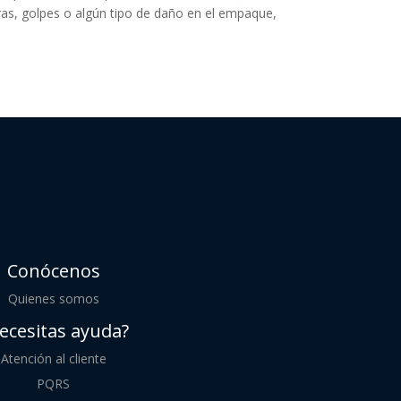
ras, golpes o algún tipo de daño en el empaque,
Conócenos
Quienes somos
ecesitas ayuda?
Atención al cliente
PQRS