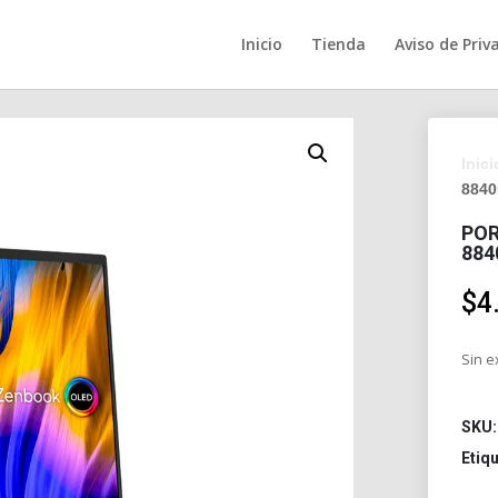
Inicio
Tienda
Aviso de Priv
Inici
8840
POR
884
$
4
Sin e
SKU
Etiq