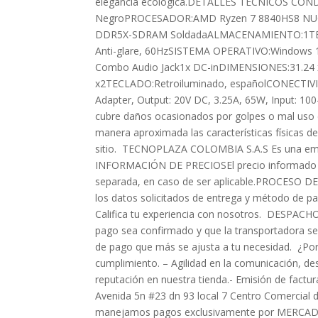
elegancia ecológica.DETALLES TÉCNICOS C
NegroPROCESADOR:AMD Ryzen 7 8840HS8 NU
DDR5X-SDRAM SoldadaALMACENAMIENTO:1TB P
Anti-glare, 60HzSISTEMA OPERATIVO:Windows 
Combo Audio Jack1x DC-inDIMENSIONES:31.24 
x2TECLADO:Retroiluminado, españolCONECTIVI
Adapter, Output: 20V DC, 3.25A, 65W, Input: 1
cubre daños ocasionados por golpes o mal uso d
manera aproximada las características físicas d
sitio. TECNOPLAZA COLOMBIA S.A.S Es una emp
INFORMACIÓN DE PRECIOSEl precio informado es el
separada, en caso de ser aplicable.PROCESO DE 
los datos solicitados de entrega y método de pa
Califica tu experiencia con nosotros. DESPACHO
pago sea confirmado y que la transportadora s
de pago que más se ajusta a tu necesidad. ¿Por
cumplimiento. – Agilidad en la comunicación, d
reputación en nuestra tienda.- Emisión de factu
Avenida 5n #23 dn 93 local 7 Centro Comercia
manejamos pagos exclusivamente por MERCADO PA