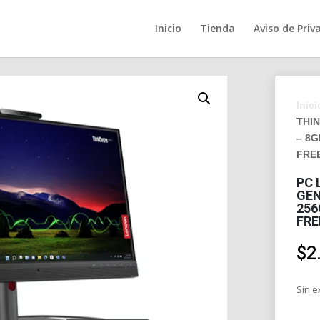
Inicio
Tienda
Aviso de Priv
Inici
THIN
– 8G
FREE
PC 
GEN
256
FRE
$
2
Sin e