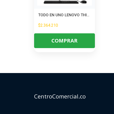
TODO EN UNO LENOVO THINKCENTRE NEO 50A 24 GEN 5 – INTEL CORE I5 13420H – 8GB DDR5 – 512GB SSD – PANTALLA 23,8\
$
2.364.210
COMPRAR
CentroComercial.co