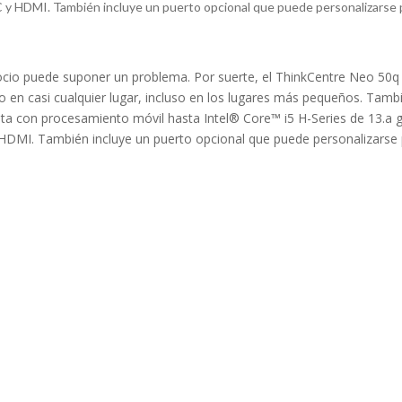
C y HDMI. También incluye un puerto opcional que puede personalizarse p
gocio puede suponer un problema. Por suerte, el ThinkCentre Neo 50q 
n casi cualquier lugar, incluso en los lugares más pequeños. También 
ta con procesamiento móvil hasta Intel® Core™ i5 H-Series de 13.a
y HDMI. También incluye un puerto opcional que puede personalizarse p