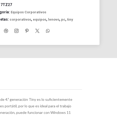
:
7TZ27
goría:
Equipos Corporativos
uetas:
,
,
,
,
corporativos
equipos
lenovo
pc
tiny
de 4.ª generación Tiny es lo suficientemente
portátil, por lo que es ideal para el trabajo
generación, puede funcionar con Windows 11