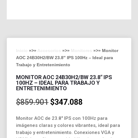
Inicio
»>»
Accesorios
»>»
Monitores
»>» Monitor
AOC 24B30H2/BW 23.8″ IPS 100Hz – Ideal para
Trabajo y Entretenimiento
MONITOR AOC 24B30H2/BW 23.8″ IPS
100HZ – IDEAL PARA TRABAJO Y
ENTRETENIMIENTO
El
El
$
859.901
$
347.088
precio
precio
original
actual
Monitor AOC de 23.8″ IPS con 100Hz para
era:
es:
imágenes claras y colores vibrantes, ideal para
$859.901.
$347.088.
trabajo y entretenimiento. Conexiones VGA y