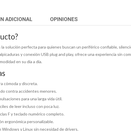
N ADICIONAL
OPINIONES
ducto?
 solución perfecta para quienes buscan un periférico confiable, silencios
alpicaduras y conexión USB plug and play, ofrece una experiencia sin co
omodidad en su día a día.
as
ura cómoda y discreta.
endo contra accidentes menores.
lsaciones para una larga vida útil.
iles de leer incluso con poca luz.
clas F y teclado numérico completo.
ión ergonómica personalizable.
 Windows y Linux sin necesidad de drivers.