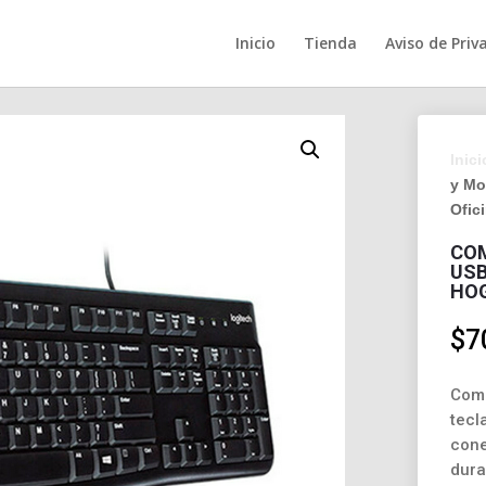
Inicio
Tienda
Aviso de Priv
Inici
y Mo
Ofic
COM
USB
HO
$
7
Comb
tecl
cone
dura