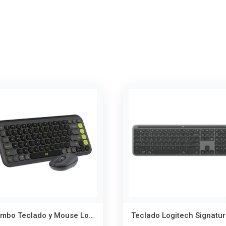
Combo Teclado y Mouse Logitech Pop Icon Grafito – Estilo y Personalización Inalámbrica