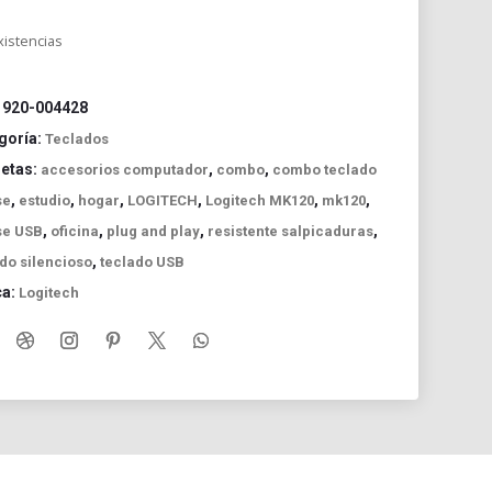
xistencias
:
920-004428
goría:
Teclados
uetas:
,
,
accesorios computador
combo
combo teclado
,
,
,
,
,
,
se
estudio
hogar
LOGITECH
Logitech MK120
mk120
,
,
,
,
e USB
oficina
plug and play
resistente salpicaduras
,
do silencioso
teclado USB
ca:
Logitech