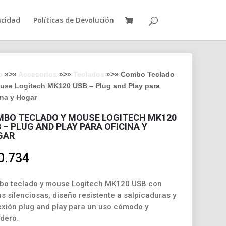
acidad
Políticas de Devolución
o
»>»
Accesorios
»>»
Teclados
»>» Combo Teclado
use Logitech MK120 USB – Plug and Play para
ina y Hogar
BO TECLADO Y MOUSE LOGITECH MK120
 – PLUG AND PLAY PARA OFICINA Y
GAR
0.734
o teclado y mouse Logitech MK120 USB con
as silenciosas, diseño resistente a salpicaduras y
xión plug and play para un uso cómodo y
dero.