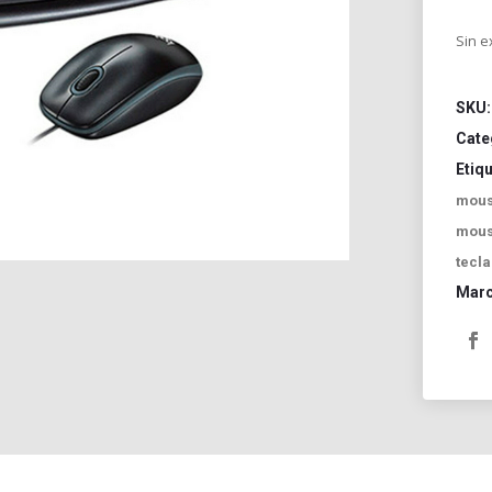
Sin e
SKU
Cate
Etiq
mou
mous
tecla
Mar