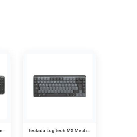
Teclado Logitech Signature Slim K950 Bluetooth – Cambia entre 3 Dispositivos
Teclado Logitech MX Mechanical Mini Bluetooth – Mecánico Recargable para Productividad