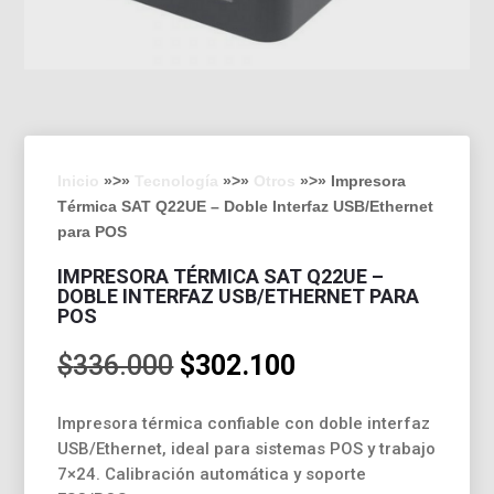
Inicio
»>»
Tecnología
»>»
Otros
»>» Impresora
Térmica SAT Q22UE – Doble Interfaz USB/Ethernet
para POS
IMPRESORA TÉRMICA SAT Q22UE –
DOBLE INTERFAZ USB/ETHERNET PARA
POS
El
El
$
336.000
$
302.100
precio
precio
original
actual
Impresora térmica confiable con doble interfaz
era:
es:
USB/Ethernet, ideal para sistemas POS y trabajo
$336.000.
$302.100.
7×24. Calibración automática y soporte