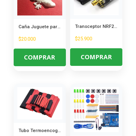
Transceptor NRF24L01 2.4GHz SMA – 1100 Metros Alcance para Arduino
Caña Juguete para Gatos con Lagartija – Divertido y Estimulante para Mascotas
$
25.900
$
20.000
COMPRAR
COMPRAR
Tubo Termoencogible Negro y Rojo 150 Piezas – Aislante y Protector UL