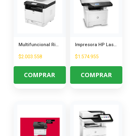
Multifuncional Ricoh M 320F Laser Mono + Tóner Inicial – Ideal para Oficina
Impresora HP LaserJet 432fdn Multifuncional Láser – Alta Velocidad y Bajo Costo
$
2.003.558
$
1.574.955
COMPRAR
COMPRAR