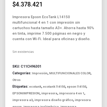
$
4.378.421
Impresora Epson EcoTank L14150
multifuncional 4 en 1 con impresión sin
cartuchos hasta tamaño A3+. Ahorra hasta 90%
en tinta, imprime 7.500 páginas en negro y
cuenta con Wi-Fi. Ideal para oficinas y diseño.
Sin existencias
SKU:
C11CH96301
Categorías:
,
,
Impresión
MULTIFUNCIONALES COLOR
Otros
Etiquetas:
,
,
,
ecotank
ecotank l14150
epson l14150
,
,
,
EPSONIMPRESION
impresora
impresora 4 en 1
,
,
impresora a3
impresora diseño gráfico
impresora
,
,
epson
impresora inalámbrica
impresora