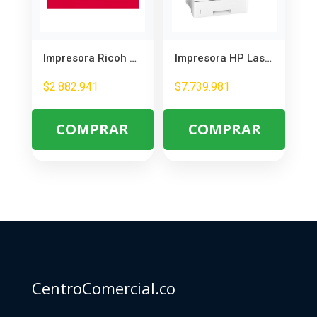
Impresora Ricoh M 400FW Láser Monocromática – Productividad Empresarial
Impresora HP LaserJet M528dn Multifunción – Segura y Eficiente para Oficina
$
2.882.941
$
7.739.981
COMPRAR
COMPRAR
CentroComercial.co