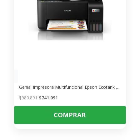
Genial Impresora Multifuncional Epson Ecotank L3210
El
El
$
980.891
$
741.091
precio
precio
original
actual
COMPRAR
era:
es:
$980.891.
$741.091.