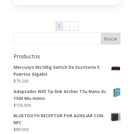
$1.306.910.
$714.890.
1
2
→
Buscar
Productos
Mercusys Ms105g Switch De Escritorio 5
Puertos Gigabit
$
79.200
Adaptador Wifi Tp-link Archer T3u Nano Ac
1300 Mu-mimo
$
156.000
BLUETOOTH RECEPTOR POR AUXILIAR CON
NFC
$
88.000