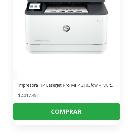
Impresora HP LaserJet Pro MFP 3103fdw – Multifuncional con WiFi y Escáner
$
2.017.481
COMPRAR