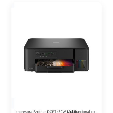
Impresora Brother DCPT430W Multifuncional con Tanque de Tinta – Ideal para Hogar y Oficina