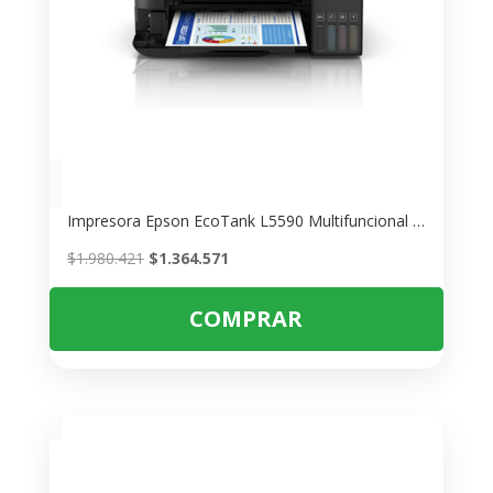
Impresora Epson EcoTank L5590 Multifuncional – Ahorra 90% en Tinta
El
El
$
1.980.421
$
1.364.571
precio
precio
original
actual
COMPRAR
era:
es:
$1.980.421.
$1.364.571.