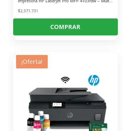
Impresora HP LaserJet Pro MFP 4103fdw – Multifuncional con WiFi y Escáner
$
2.371.731
COMPRAR
¡Oferta!