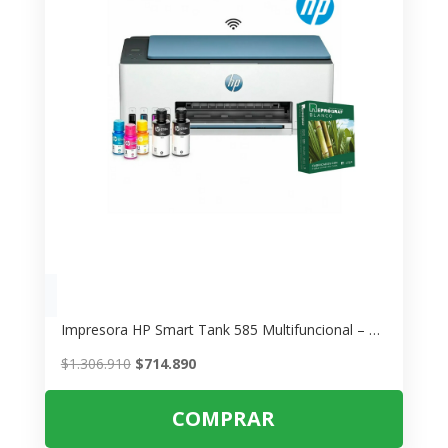
Impresora HP Smart Tank 585 Multifuncional – Ahorra con Tinta de Tanque
El
El
$
1.306.910
$
714.890
precio
precio
original
actual
COMPRAR
era:
es: