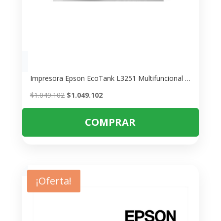
Impresora Epson EcoTank L3251 Multifuncional – Bajo Costo por Página
El
El
$
1.049.102
$
1.049.102
precio
precio
original
actual
COMPRAR
era:
es:
$1.049.102.
$1.049.102.
¡Oferta!