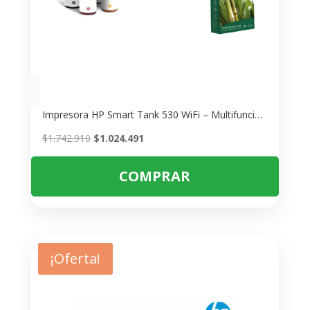
Impresora HP Smart Tank 530 WiFi – Multifuncional con Tanque de Tinta
El
El
$
1.742.910
$
1.024.491
precio
precio
original
actual
COMPRAR
era:
es:
$1.742.910.
$1.024.491.
¡Oferta!