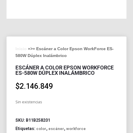
Inicio
»>» Escáner a Color Epson WorkForce ES-
580W Dúplex Inalámbrico
ESCÁNER A COLOR EPSON WORKFORCE
ES-580W DÚPLEX INALÁMBRICO
$
2.146.849
Sin existencias
SKU:
B11B258201
Etiquetas:
,
,
color
escáner
workforce