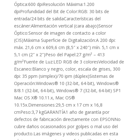
Óptica:600 dpiResolución Máxima:1.200
dpiProfundidad del Bit de Color:RGB: 30 bits de
entrada/24 bits de salidaCaracterísticas del
escáner:Alimentación vertical (cara abajo)Sensor
Óptico:Sensor de imagen de contacto a color
(CIS)Máxima Superficie de Digitalización:A 200 dpi:
máx. 21,6 cm x 609,6 cm (8,5″ x 240″) mín. 5,1 cm x
5,1 cm (2″ x 2″)Peso del Papel:27 g/m² – 413
g/m²Fuente de Luz:LED RGB de 3 coloresVelocidad de
Escaneo:Blanco y negro, color, escala de grises, 300
dpi: 35 ppm (simplex)/70 ipm (dúplex)Sistemas de
Operación:Windows® 10 (32-bit, 64-bit), Windows®
8/8.1 (32-bit, 64-bit), Windows® 7 (32-bit, 64-bit) SP1
Mac OS X® 10.11.x, Mac OS®
10.15x.Dimensiones:29,5 cm x 17 cm x 16,8
cmPeso:3,7 kgGARANTÍA1 año de garantía por
defectos de fabricación directamente con EPSONNo
cubre daños ocasionados por golpes o mal uso del
producto.Las imágenes y videos publicadas en esta