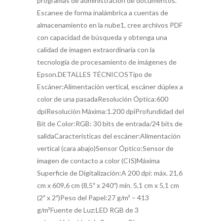
programas de administración de documentos.
Escanee de forma inalámbrica a cuentas de
almacenamiento en la nube1, cree archivos PDF
con capacidad de búsqueda y obtenga una
calidad de imagen extraordinaria con la
tecnología de procesamiento de imágenes de
Epson.DETALLES TÉCNICOSTipo de
Escáner:Alimentación vertical, escáner dúplex a
color de una pasadaResolución Óptica:600
dpiResolución Máxima:1.200 dpiProfundidad del
Bit de Color:RGB: 30 bits de entrada/24 bits de
salidaCaracterísticas del escáner:Alimentación
vertical (cara abajo)Sensor Óptico:Sensor de
imagen de contacto a color (CIS)Máxima
Superficie de Digitalización:A 200 dpi: máx. 21,6
cm x 609,6 cm (8,5″ x 240″) mín. 5,1 cm x 5,1 cm
(2″ x 2″)Peso del Papel:27 g/m² – 413
g/m²Fuente de Luz:LED RGB de 3