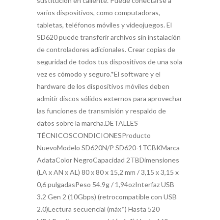
sustitución en caliente. Puede conectarse a
varios dispositivos, como computadoras,
tabletas, teléfonos móviles y videojuegos. El
SD620 puede transferir archivos sin instalación
de controladores adicionales. Crear copias de
seguridad de todos tus dispositivos de una sola
vez es cómodo y seguro.*El software y el
hardware de los dispositivos móviles deben
admitir discos sólidos externos para aprovechar
las funciones de transmisión y respaldo de
datos sobre la marcha.DETALLES
TÉCNICOSCONDICIONESProducto
NuevoModelo SD620N/P SD620-1TCBKMarca
AdataColor NegroCapacidad 2TBDimensiones
(LA x AN x AL) 80 x 80 x 15,2 mm / 3,15 x 3,15 x
0,6 pulgadasPeso 54.9g / 1,94ozInterfaz USB
3.2 Gen 2 (10Gbps) (retrocompatible con USB
2.0)Lectura secuencial (máx*) Hasta 520