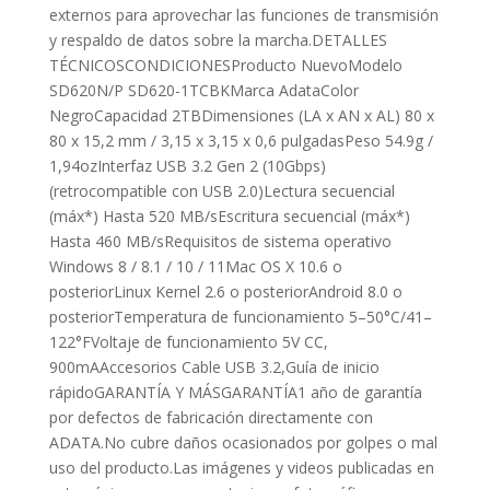
externos para aprovechar las funciones de transmisión
y respaldo de datos sobre la marcha.DETALLES
TÉCNICOSCONDICIONESProducto NuevoModelo
SD620N/P SD620-1TCBKMarca AdataColor
NegroCapacidad 2TBDimensiones (LA x AN x AL) 80 x
80 x 15,2 mm / 3,15 x 3,15 x 0,6 pulgadasPeso 54.9g /
1,94ozInterfaz USB 3.2 Gen 2 (10Gbps)
(retrocompatible con USB 2.0)Lectura secuencial
(máx*) Hasta 520 MB/sEscritura secuencial (máx*)
Hasta 460 MB/sRequisitos de sistema operativo
Windows 8 / 8.1 / 10 / 11Mac OS X 10.6 o
posteriorLinux Kernel 2.6 o posteriorAndroid 8.0 o
posteriorTemperatura de funcionamiento 5–50°C/41–
122°FVoltaje de funcionamiento 5V CC,
900mAAccesorios Cable USB 3.2,Guía de inicio
rápidoGARANTÍA Y MÁSGARANTÍA1 año de garantía
por defectos de fabricación directamente con
ADATA.No cubre daños ocasionados por golpes o mal
uso del producto.Las imágenes y videos publicadas en