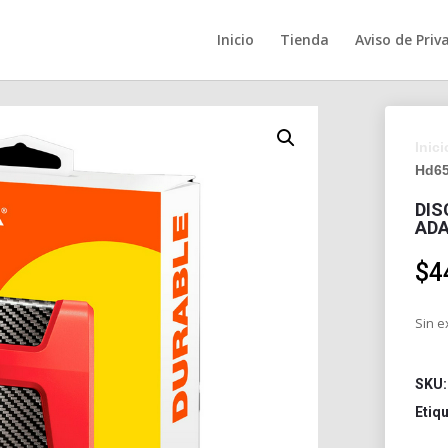
Inicio
Tienda
Aviso de Priv
Inici
Hd65
DIS
ADA
$
4
Sin e
SKU
Etiq