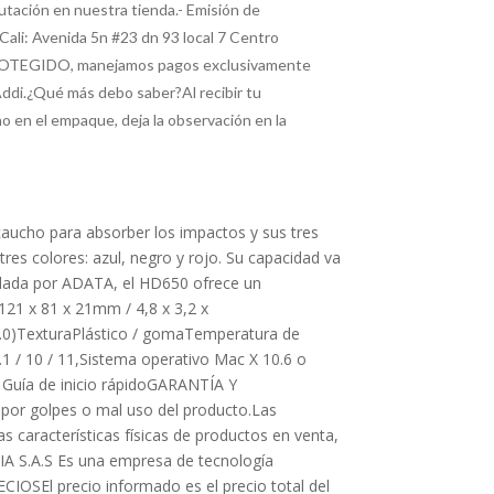
tación en nuestra tienda.- Emisión de
ali: Avenida 5n #23 dn 93 local 7 Centro
 PROTEGIDO, manejamos pagos exclusivamente
Addi.¿Qué más debo saber?Al recibir tu
o en el empaque, deja la observación en la
aucho para absorber los impactos y sus tres
es colores: azul, negro y rojo. Su capacidad va
aldada por ADATA, el HD650 ofrece un
1 x 81 x 21mm / 4,8 x 3,2 x
2.0)TexturaPlástico / gomaTemperatura de
1 / 10 / 11,Sistema operativo Mac X 10.6 o
; Guía de inicio rápidoGARANTÍA Y
or golpes o mal uso del producto.Las
 características físicas de productos en venta,
IA S.A.S Es una empresa de tecnología
SEl precio informado es el precio total del