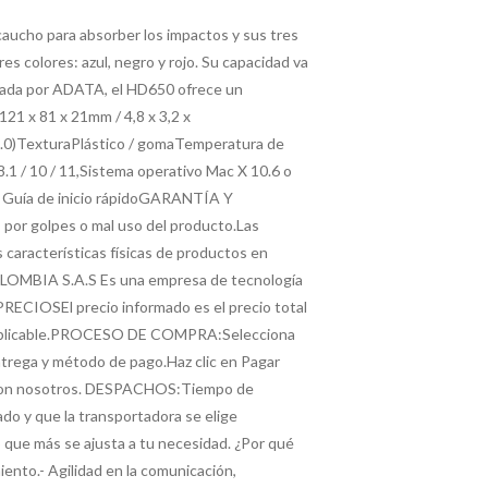
aucho para absorber los impactos y sus tres
 colores: azul, negro y rojo. Su capacidad va
aldada por ADATA, el HD650 ofrece un
 x 81 x 21mm / 4,8 x 3,2 x
2.0)TexturaPlástico / gomaTemperatura de
1 / 10 / 11,Sistema operativo Mac X 10.6 o
1; Guía de inicio rápidoGARANTÍA Y
or golpes o mal uso del producto.Las
 características físicas de productos en
COLOMBIA S.A.S Es una empresa de tecnología
IOSEl precio informado es el precio total
 ser aplicable.PROCESO DE COMPRA:Selecciona
ntrega y método de pago.Haz clic en Pagar
cia con nosotros. DESPACHOS:Tiempo de
do y que la transportadora se elige
que más se ajusta a tu necesidad. ¿Por qué
nto.- Agilidad en la comunicación,