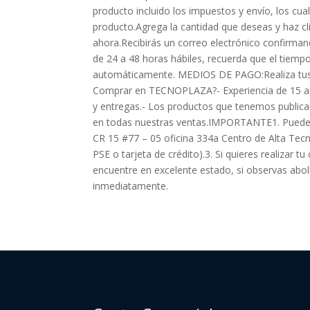
producto incluido los impuestos y envío, los c
producto.Agrega la cantidad que deseas y haz cl
ahora.Recibirás un correo electrónico confirma
de 24 a 48 horas hábiles, recuerda que el tiem
automáticamente. MEDIOS DE PAGO:Realiza tus p
Comprar en TECNOPLAZA?- Experiencia de 15 años
y entregas.- Los productos que tenemos publicad
en todas nuestras ventas.IMPORTANTE1. Puedes r
CR 15 #77 – 05 oficina 334a Centro de Alta 
PSE o tarjeta de crédito).3. Si quieres realizar
encuentre en excelente estado, si observas abol
inmediatamente.