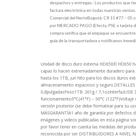
despachos y entregas.- Los productos que ten
factura electrónica en todas nuestras ventas
Comercial del NorteBogotá: CR 15 #77 – 05
por MERCADO PAGO (Efecty, PSE o tarjeta de c
compra verifica que el empaque se encuentre e
guía de la transportadora y notifícanos inme
Unidad de disco duro externa HD650El HD650 ha 
capas lo hacen extremadamente duradero para pr
hasta los 1TB, ¡un hito para los discos duros e
almacenamiento espacioso y seguro.DETALLES 
0,8pulgadasPeso1TB: 201g / 7,1ozInterfazUSB 3
funcionamiento5°C(41°F) – 50°C (122°F)Voltaje 
versión posterior (se debe formatear para su us
MÁSGARANTÍA1 año de garantía por defectos de
imágenes y videos publicadas en esta página son
por favor tener en cuenta las medidas del pro
reconocida por ser DISTRIBUIDORES A NIVEL NA