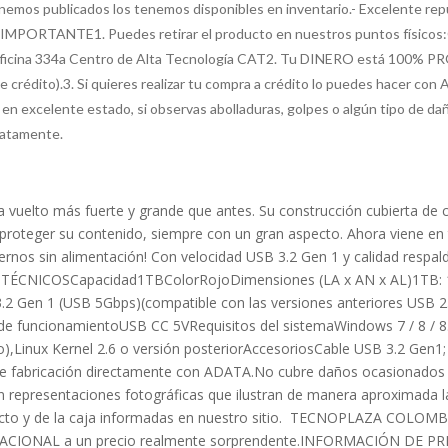
emos publicados los tenemos disponibles en inventario.- Excelente repu
.IMPORTANTE1. Puedes retirar el producto en nuestros puntos físicos:C
 oficina 334a Centro de Alta Tecnología CAT2. Tu DINERO está 100%
rédito).3. Si quieres realizar tu compra a crédito lo puedes hacer con 
n excelente estado, si observas abolladuras, golpes o algún tipo de dañ
diatamente.
vuelto más fuerte y grande que antes. Su construcción cubierta de c
oteger su contenido, siempre con un gran aspecto. Ahora viene en tr
xternos sin alimentación! Con velocidad USB 3.2 Gen 1 y calidad resp
TÉCNICOSCapacidad1TBColorRojoDimensiones (LA x AN x AL)1TB: 12
.2 Gen 1 (USB 5Gbps)(compatible con las versiones anteriores USB 
de funcionamientoUSB CC 5VRequisitos del sistemaWindows 7 / 8 / 8.
o),Linux Kernel 2.6 o versión posteriorAccesoriosCable USB 3.2 Gen1
 fabricación directamente con ADATA.No cubre daños ocasionados p
 representaciones fotográficas que ilustran de manera aproximada las
ducto y de la caja informadas en nuestro sitio. TECNOPLAZA COLOMB
CIONAL a un precio realmente sorprendente.INFORMACIÓN DE PRECIO