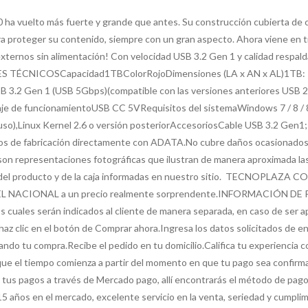
ha vuelto más fuerte y grande que antes. Su construcción cubierta de c
proteger su contenido, siempre con un gran aspecto. Ahora viene en tres
s externos sin alimentación! Con velocidad USB 3.2 Gen 1 y calidad resp
S TÉCNICOSCapacidad1TBColorRojoDimensiones (LA x AN x AL)1TB: 121
B 3.2 Gen 1 (USB 5Gbps)(compatible con las versiones anteriores USB 
je de funcionamientoUSB CC 5VRequisitos del sistemaWindows 7 / 8 / 8.
 uso),Linux Kernel 2.6 o versión posteriorAccesoriosCable USB 3.2 Gen
de fabricación directamente con ADATA.No cubre daños ocasionados p
son representaciones fotográficas que ilustran de manera aproximada las
s del producto y de la caja informadas en nuestro sitio. TECNOPLAZA 
L NACIONAL a un precio realmente sorprendente.INFORMACIÓN DE PREC
 los cuales serán indicados al cliente de manera separada, en caso de
az clic en el botón de Comprar ahora.Ingresa los datos solicitados de e
mando tu compra.Recibe el pedido en tu domicilio.Califica tu experien
que el tiempo comienza a partir del momento en que tu pago sea confirma
 pagos a través de Mercado pago, allí encontrarás el método de pago 
os en el mercado, excelente servicio en la venta, seriedad y cumplimie