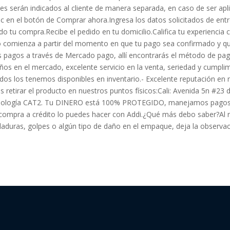
uales serán indicados al cliente de manera separada, en caso de ser
ic en el botón de Comprar ahora.Ingresa los datos solicitados de en
ndo tu compra.Recibe el pedido en tu domicilio.Califica tu experie
po comienza a partir del momento en que tu pago sea confirmado y qu
agos a través de Mercado pago, allí encontrarás el método de pago
 en el mercado, excelente servicio en la venta, seriedad y cumplim
os los tenemos disponibles en inventario.- Excelente reputación en n
etirar el producto en nuestros puntos físicos:Cali: Avenida 5n #23 
Tecnología CAT2. Tu DINERO está 100% PROTEGIDO, manejamos pago
 tu compra a crédito lo puedes hacer con Addi.¿Qué más debo saber?Al 
laduras, golpes o algún tipo de daño en el empaque, deja la observaci