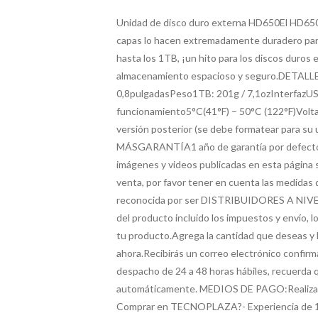
Unidad de disco duro externa HD650El HD650 
capas lo hacen extremadamente duradero para 
hasta los 1TB, ¡un hito para los discos duro
almacenamiento espacioso y seguro.DETALLE
0,8pulgadasPeso1TB: 201g / 7,1ozInterfazUS
funcionamiento5°C(41°F) – 50°C (122°F)Volta
versión posterior (se debe formatear para su
MÁSGARANTÍA1 año de garantía por defectos 
imágenes y videos publicadas en esta página 
venta, por favor tener en cuenta las medida
reconocida por ser DISTRIBUIDORES A NIVE
del producto incluido los impuestos y envío,
tu producto.Agrega la cantidad que deseas y h
ahora.Recibirás un correo electrónico confir
despacho de 24 a 48 horas hábiles, recuerda 
automáticamente. MEDIOS DE PAGO:Realiza tus
Comprar en TECNOPLAZA?- Experiencia de 15 añ