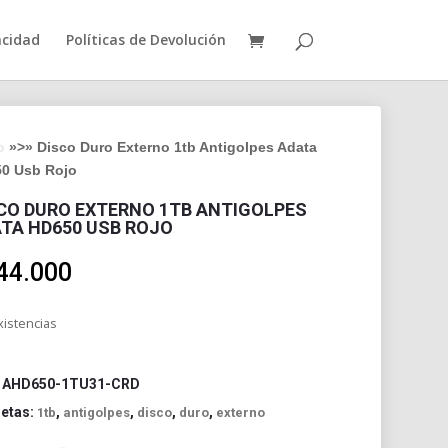
acidad
Políticas de Devolución
o
»>» Disco Duro Externo 1tb Antigolpes Adata
0 Usb Rojo
CO DURO EXTERNO 1TB ANTIGOLPES
TA HD650 USB ROJO
44.000
xistencias
:
AHD650-1TU31-CRD
uetas:
,
,
,
,
1tb
antigolpes
disco
duro
externo