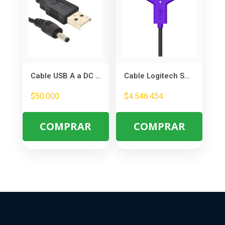
Cable USB A a DC 3.5×1.35mm – Ideal para Tabletas y Hubs USB
Cable Logitech Swytch USB-C a USB-A – Conecta Laptop a Pantalla y Cámara
$
50.000
$
4.546.454
COMPRAR
COMPRAR