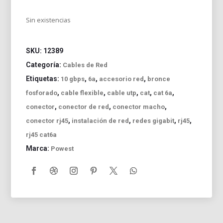
Sin existencias
SKU:
12389
Categoría:
Cables de Red
Etiquetas:
,
,
,
10 gbps
6a
accesorio red
bronce
,
,
,
,
,
fosforado
cable flexible
cable utp
cat
cat 6a
,
,
,
conector
conector de red
conector macho
,
,
,
,
conector rj45
instalación de red
redes gigabit
rj45
rj45 cat6a
Marca:
Powest