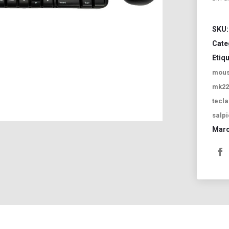
SKU
Cate
Etiq
mou
mk22
tecl
salp
Mar