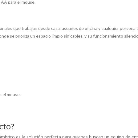
s AA para el mouse.
nales que trabajan desde casa, usuarios de oficina y cualquier persona que
onde se prioriza un espacio limpio sin cables, y su funcionamiento silen
a el mouse.
cto?
rico es la solución perfecta para quienes buscan un equipo de entrad