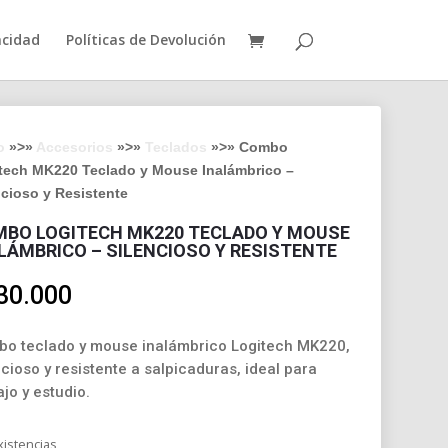
acidad
Políticas de Devolución
o
»>»
Accesorios
»>»
Teclados
»>» Combo
tech MK220 Teclado y Mouse Inalámbrico –
ncioso y Resistente
BO LOGITECH MK220 TECLADO Y MOUSE
LÁMBRICO – SILENCIOSO Y RESISTENTE
30.000
o teclado y mouse inalámbrico Logitech MK220,
ncioso y resistente a salpicaduras, ideal para
ajo y estudio.
xistencias