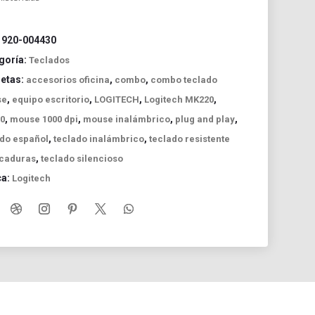
:
920-004430
goría:
Teclados
uetas:
,
,
accesorios oficina
combo
combo teclado
,
,
,
,
se
equipo escritorio
LOGITECH
Logitech MK220
,
,
,
,
0
mouse 1000 dpi
mouse inalámbrico
plug and play
,
,
ado español
teclado inalámbrico
teclado resistente
,
icaduras
teclado silencioso
ca:
Logitech