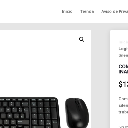
Inicio
Tienda
Aviso de Priv
Inici
Logi
Sile
COM
INA
$
1
Comb
sile
trab
Sin e