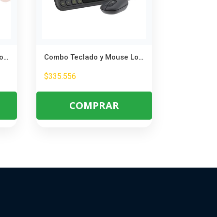
Combo Teclado y Mouse Logitech POP Icon Rosado y Blanco
Combo Teclado y Mouse Logitech Pop Icon Grafito – Estilo y Personalización Inalámbrica
$
335.556
COMPRAR