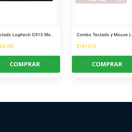
Teclado Logitech G915 Mecánico Inalámbrico RGB – Gaming Profesional
04.700
$
341.010
COMPRAR
COMPRAR