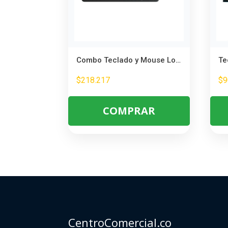
Combo Teclado y Mouse Logitech MK470 Slim Inalámbricos – Minimalista y Silencioso
$
218.217
$
9
COMPRAR
CentroComercial.co