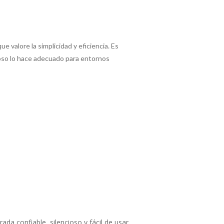
 valore la simplicidad y eficiencia. Es
cioso lo hace adecuado para entornos
a confiable, silencioso y fácil de usar.