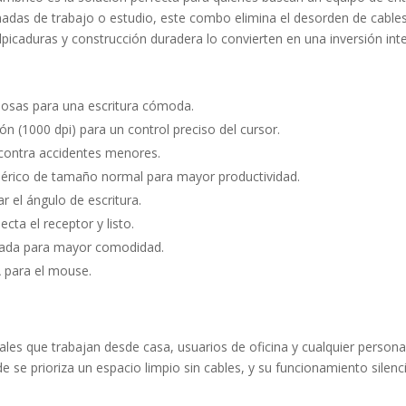
adas de trabajo o estudio, este combo elimina el desorden de cables
picaduras y construcción duradera lo convierten en una inversión intel
ciosas para una escritura cómoda.
n (1000 dpi) para un control preciso del cursor.
 contra accidentes menores.
mérico de tamaño normal para mayor productividad.
r el ángulo de escritura.
ta el receptor y listo.
urvada para mayor comodidad.
A para el mouse.
les que trabajan desde casa, usuarios de oficina y cualquier persona q
de se prioriza un espacio limpio sin cables, y su funcionamiento sile