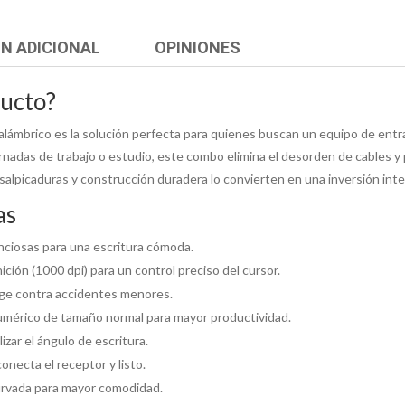
N ADICIONAL
OPINIONES
ducto?
mbrico es la solución perfecta para quienes buscan un equipo de entrada 
rnadas de trabajo o estudio, este combo elimina el desorden de cables y
alpicaduras y construcción duradera lo convierten en una inversión inteli
as
enciosas para una escritura cómoda.
ción (1000 dpi) para un control preciso del cursor.
ege contra accidentes menores.
numérico de tamaño normal para mayor productividad.
izar el ángulo de escritura.
necta el receptor y listo.
curvada para mayor comodidad.