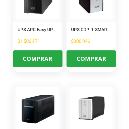
UPS APC Easy UPS On-Line SRV 1000VA 120V – Protección Total para Equipos
UPS CDP R-SMART751 750VA/375W – Protección Interactiva para PC y Equipos
$
1.506.271
$
300.846
COMPRAR
COMPRAR