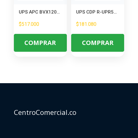
UPS APC BVX1200LI-LM 1200VA Interactiva – Protección para PC y Equipos
UPS CDP R-UPR508 500VA/250W Interactiva – Protección para Equipos de Oficina
$
517.000
$
181.080
COMPRAR
COMPRAR
CentroComercial.co