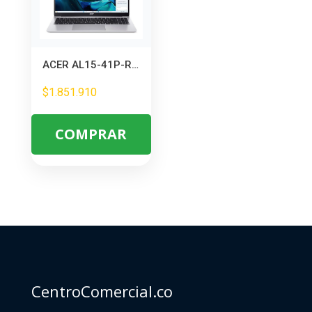
ACER AL15-41P-R7JP – AMD RYZEN 7 5700U – 8GB DDR4 – 512GB SSD – PANTALLA 15,6\
$
1.851.910
COMPRAR
CentroComercial.co