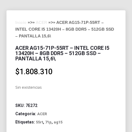
Inicio
»>»
ACER
»>» ACER AG15-71P-55RT –
INTEL CORE I5 13420H – 8GB DDR5 – 512GB SSD
– PANTALLA 15,6\
ACER AG15-71P-55RT – INTEL CORE I5
13420H – 8GB DDR5 – 512GB SSD –
PANTALLA 15,6\
$
1.808.310
Sin existencias
SKU:
7E272
Categoría:
ACER
Etiquetas:
,
,
55rt
71p
ag15