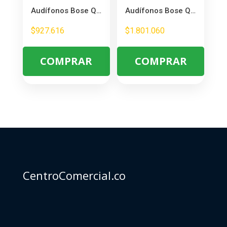
Audífonos Bose QuietComfort – Cancelación de Ruido y Resistencia IPX4
Audífonos Bose QuietComfort – Cancelación de Ruido y 24h Batería
$
927.616
$
1.801.060
COMPRAR
COMPRAR
CentroComercial.co