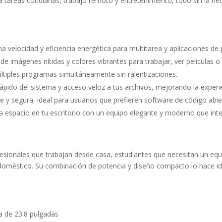
 tareas cotidianas, trabajo remoto y entretenimiento, todo sin la n
 velocidad y eficiencia energética para multitarea y aplicaciones de 
de imágenes nítidas y colores vibrantes para trabajar, ver películas o
ltiples programas simultáneamente sin ralentizaciones.
pido del sistema y acceso veloz a tus archivos, mejorando la experie
 y segura, ideal para usuarios que prefieren software de código abie
 espacio en tu escritorio con un equipo elegante y moderno que inte
ionales que trabajan desde casa, estudiantes que necesitan un equip
oméstico. Su combinación de potencia y diseño compacto lo hace ide
 de 23.8 pulgadas