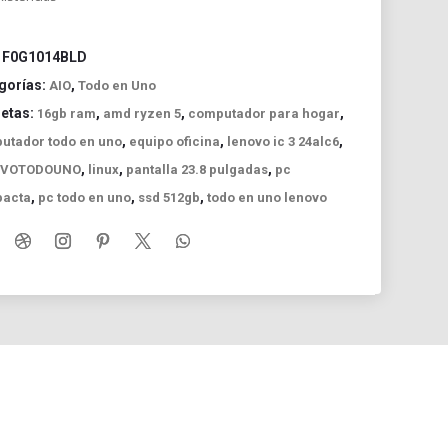
:
F0G1014BLD
gorías:
,
AIO
Todo en Uno
uetas:
,
,
,
16gb ram
amd ryzen 5
computador para hogar
,
,
,
utador todo en uno
equipo oficina
lenovo ic 3 24alc6
,
,
,
OVOTODOUNO
linux
pantalla 23.8 pulgadas
pc
,
,
,
acta
pc todo en uno
ssd 512gb
todo en uno lenovo