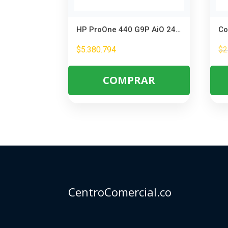
HP ProOne 440 G9P AiO 24 Core i7-14700 – Todo en Uno para Oficina y Diseño
$
5.380.794
$
2
COMPRAR
CentroComercial.co