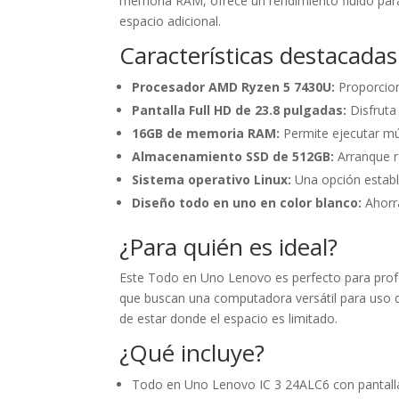
memoria RAM, ofrece un rendimiento fluido para
espacio adicional.
Características destacadas
Procesador AMD Ryzen 5 7430U:
Proporciona
Pantalla Full HD de 23.8 pulgadas:
Disfruta 
16GB de memoria RAM:
Permite ejecutar mú
Almacenamiento SSD de 512GB:
Arranque rá
Sistema operativo Linux:
Una opción estable
Diseño todo en uno en color blanco:
Ahorra
¿Para quién es ideal?
Este Todo en Uno Lenovo es perfecto para profes
que buscan una computadora versátil para uso d
de estar donde el espacio es limitado.
¿Qué incluye?
Todo en Uno Lenovo IC 3 24ALC6 con pantalla