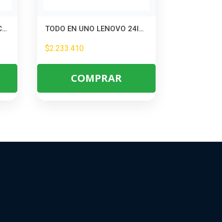
iMac 24″ Retina 4.5K con Chip M4 – Potencia y Diseño para Creativos
TODO EN UNO LENOVO 24IRH9 – INTEL CORE I5 13420H – TODO EN UNO LENOVO 24IRH9 – INTEL CORE I5 13420H – 8GB DDR5 – 512GB SSD – PANTALLA 23,8\
$
2.233.410
COMPRAR