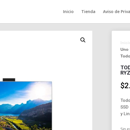
Inicio
Tienda
Aviso de Priv
Inici
Uno 
Todo
TOD
RYZ
$
2
Todo
SSD 
y Li
Sin e