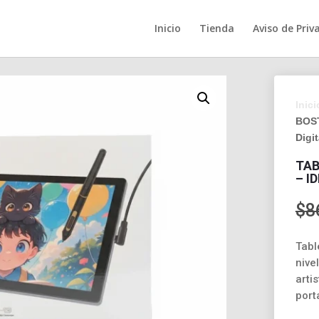
Inicio
Tienda
Aviso de Priv
Inici
BOST
Digit
TAB
– I
$
8
Tabl
nive
arti
port