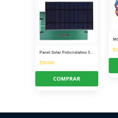
$
2
Panel Solar Policristalino 5V 2W – Ideal para Carga Portátil y Proyectos
$
30.000
COMPRAR