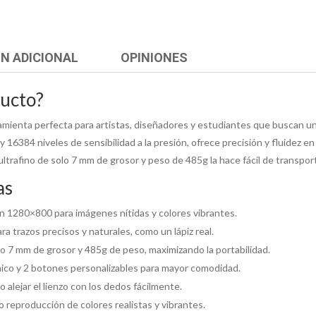
N ADICIONAL
OPINIONES
ducto?
ienta perfecta para artistas, diseñadores y estudiantes que buscan una 
 y 16384 niveles de sensibilidad a la presión, ofrece precisión y fluidez 
ultrafino de solo 7 mm de grosor y peso de 485g la hace fácil de transporta
as
ón 1280×800 para imágenes nítidas y colores vibrantes.
ra trazos precisos y naturales, como un lápiz real.
olo 7 mm de grosor y 485g de peso, maximizando la portabilidad.
mico y 2 botones personalizables para mayor comodidad.
 o alejar el lienzo con los dedos fácilmente.
reproducción de colores realistas y vibrantes.