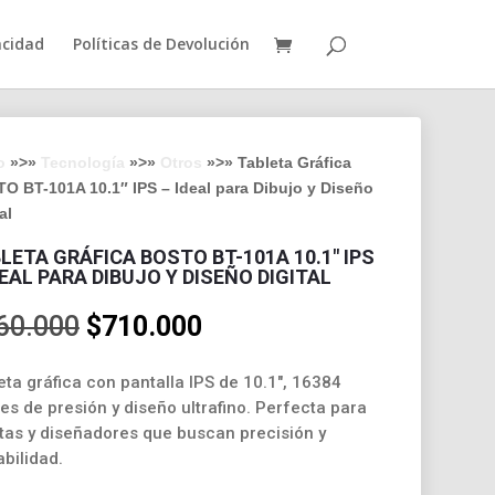
acidad
Políticas de Devolución
o
»>»
Tecnología
»>»
Otros
»>» Tableta Gráfica
O BT-101A 10.1″ IPS – Ideal para Dibujo y Diseño
al
LETA GRÁFICA BOSTO BT-101A 10.1″ IPS
DEAL PARA DIBUJO Y DISEÑO DIGITAL
El
El
60.000
$
710.000
precio
precio
original
actual
eta gráfica con pantalla IPS de 10.1″, 16384
era:
es:
les de presión y diseño ultrafino. Perfecta para
$860.000.
$710.000.
stas y diseñadores que buscan precisión y
abilidad.