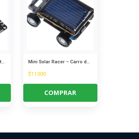
ESP32 CH9102 WiFi + Bluetooth – Ideal para IoT y Proyectos Electrónicos
Mini Solar Racer – Carro de Juguete Solar Más Pequeño del Mundo
$
11.000
COMPRAR