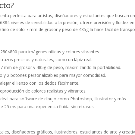
cto?
nta perfecta para artistas, diseñadores y estudiantes que buscan una 
16384 niveles de sensibilidad a la presión, ofrece precisión y fluidez 
trafino de solo 7 mm de grosor y peso de 485g la hace fácil de transport
1280×800 para imágenes nítidas y colores vibrantes.
 trazos precisos y naturales, como un lápiz real.
o 7 mm de grosor y 485g de peso, maximizando la portabilidad.
co y 2 botones personalizables para mayor comodidad.
 alejar el lienzo con los dedos fácilmente.
roducción de colores realistas y vibrantes.
deal para software de dibujo como Photoshop, Illustrator y más.
 25 ms para una experiencia fluida sin retrasos.
gitales, diseñadores gráficos, ilustradores, estudiantes de arte y crea