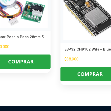
Motor Paso a Paso 28mm 5V con Placa ULN2003 – Control de Movimiento Robótico
0.000
$
38.900
COMPRAR
COMPRAR