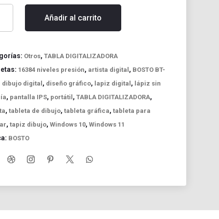
ta
Añadir al carrito
ica
TO
gorías:
,
Otros
TABLA DIGITALIZADORA
uetas:
,
,
16384 niveles presión
artista digital
BOSTO BT-
,
,
,
,
dibujo digital
diseño gráfico
lapiz digital
lápiz sin
,
,
,
,
ía
pantalla IPS
portátil
TABLA DIGITALIZADORA
,
,
,
ta
tableta de dibujo
tableta gráfica
tableta para
jo
,
,
,
ar
tapiz dibujo
Windows 10
Windows 11
ca:
BOSTO
ño
al
idad