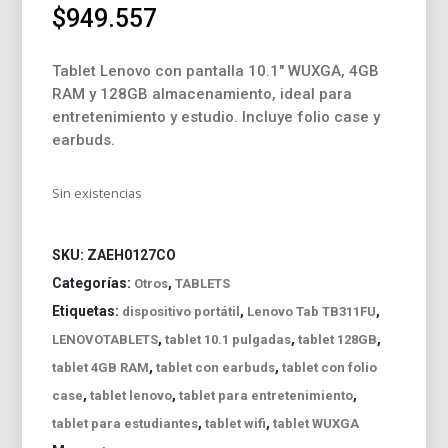
$
949.557
Tablet Lenovo con pantalla 10.1″ WUXGA, 4GB
RAM y 128GB almacenamiento, ideal para
entretenimiento y estudio. Incluye folio case y
earbuds.
Sin existencias
SKU:
ZAEH0127CO
Categorías:
,
Otros
TABLETS
Etiquetas:
,
,
dispositivo portátil
Lenovo Tab TB311FU
,
,
,
LENOVOTABLETS
tablet 10.1 pulgadas
tablet 128GB
,
,
tablet 4GB RAM
tablet con earbuds
tablet con folio
,
,
,
case
tablet lenovo
tablet para entretenimiento
,
,
tablet para estudiantes
tablet wifi
tablet WUXGA