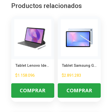
Productos relacionados
Tablet Lenovo Idea Tab TB336FU 11″ 8GB RAM 128GB – Incluye Teclado y Lápiz
Tablet Samsung Galaxy Tab S10 FE 12GB/256GB – Potente y Versátil para Trabajo y Entretenimiento
$
1.158.096
$
2.891.283
COMPRAR
COMPRAR