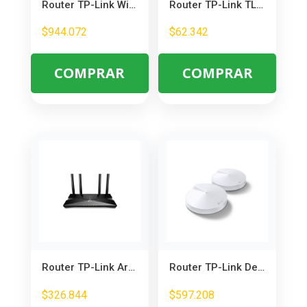
Router TP-Link WiFi 7 Tribanda 9.2 Gbps – Máxima Velocidad para Gaming y Streaming
Router TP-Link TL-WR820N 300Mbps Inalámbrico 2 Antenas
$
944.072
$
62.342
COMPRAR
COMPRAR
Router TP-Link Archer AX23 Wi-Fi 6 – Doble Banda Gigabit para Hogar
Router TP-Link Deco AC1300 Mesh WiFi – Cobertura Total para Hogar
$
326.844
$
597.208