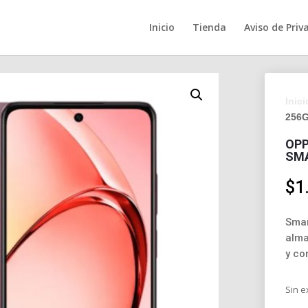
Inicio
Tienda
Aviso de Priv
Inici
256G
OPP
SMA
$
1
Smar
alma
y co
Sin e