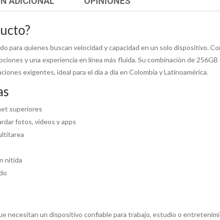
N ADICIONAL
OPINIONES
ducto?
 para quienes buscan velocidad y capacidad en un solo dispositivo. Con
rupciones y una experiencia en línea más fluida. Su combinación de 25
ciones exigentes, ideal para el día a día en Colombia y Latinoamérica.
as
net superiores
dar fotos, videos y apps
ltitarea
n nítida
ado
e necesitan un dispositivo confiable para trabajo, estudio o entretenimi