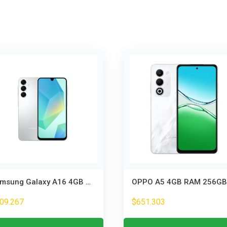
Samsung Galaxy A16 4GB RAM 128GB Gris – Smartphone con Pantalla HD+ y Batería Larga Duración
09.267
$
651.303