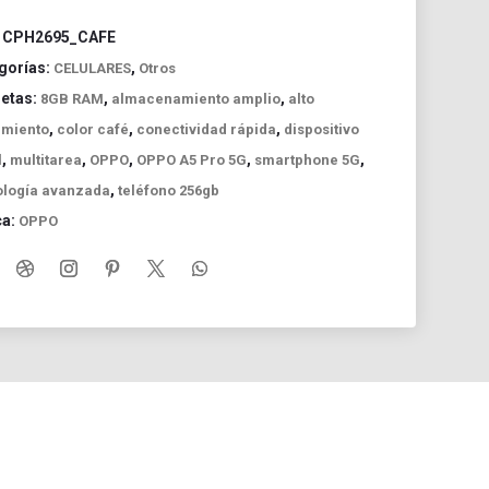
:
CPH2695_CAFE
gorías:
,
CELULARES
Otros
uetas:
,
,
8GB RAM
almacenamiento amplio
alto
,
,
,
imiento
color café
conectividad rápida
dispositivo
,
,
,
,
,
l
multitarea
OPPO
OPPO A5 Pro 5G
smartphone 5G
,
ología avanzada
teléfono 256gb
ca:
OPPO