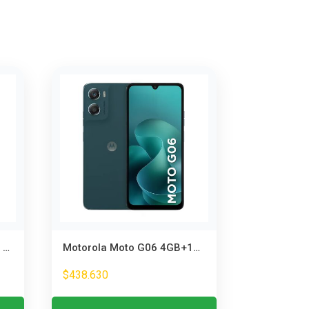
OPPO A5 4GB RAM 256GB Almacenamiento – Smartphone Blanco 4G
Motorola Moto G06 4GB+128GB Azul – Smartphone con Memoria Expandible
$
438.630