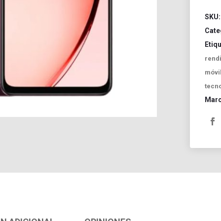
SKU
Cate
Etiq
rend
móvi
tecn
Mar