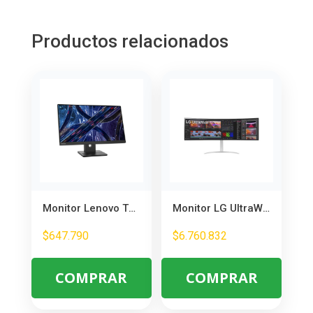
Productos relacionados
Monitor Lenovo ThinkVision E22-30 21.5″ Full HD IPS – Altura Ajustable
Monitor LG UltraWide 49″ Curvo 32:9 – Ideal para Gaming y Multitarea
$
647.790
$
6.760.832
COMPRAR
COMPRAR