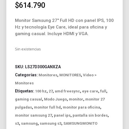
$
614.790
Monitor Samsung 27″ Full HD con panel IPS, 100
Hz y tecnología Eye Care, ideal para oficina y
gaming casual. Incluye HDMI y VGA.
Sin existencias
SKU:
LS27D300GANXZA
Categorías:
,
,
Monitores
MONITORES
Video >
Monitores
Etiquetas:
,
,
,
,
,
100 hz
27
amd freesync
eye care
full
,
,
,
gaming casual
Modo Juego
monitor
monitor 27
,
,
,
pulgadas
monitor full hd
monitor para oficina
,
,
,
monitor samsung 27
panel ips
pantalla sin bordes
,
,
,
s3
samsung
samsung s3
SAMSUNGMONITO