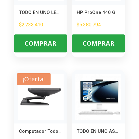
TODO EN UNO LENOVO 24IRH9 – INTEL CORE I5 13420H – TODO EN UNO LENOVO 24IRH9 – INTEL CORE I5 13420H – 8GB DDR5 – 512GB SSD – PANTALLA 23,8\
HP ProOne 440 G9P AiO 24 Core i7-14700 – Todo en Uno para Oficina y Diseño
$
2.233.410
$
5.380.794
COMPRAR
COMPRAR
¡Oferta!
Computador Todo en Uno JALTECH Core i5 15.6″ Táctil – Ideal para Oficina y Hogar
TODO EN UNO ASUS V470VAK-WPE0700 – INTEL CORE I7 13620H – 8GB DDR5 – 512GB SSD – PANTALLA 27\