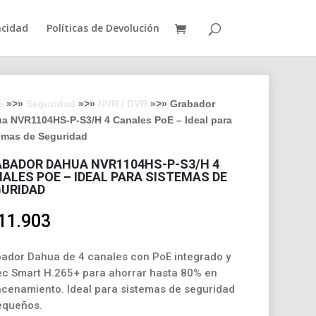
acidad
Políticas de Devolución
o
»>»
Seguridad
»>»
NVR / DVR
»>» Grabador
a NVR1104HS-P-S3/H 4 Canales PoE – Ideal para
emas de Seguridad
BADOR DAHUA NVR1104HS-P-S3/H 4
ALES POE – IDEAL PARA SISTEMAS DE
URIDAD
11.903
ador Dahua de 4 canales con PoE integrado y
c Smart H.265+ para ahorrar hasta 80% en
cenamiento. Ideal para sistemas de seguridad
equeños.