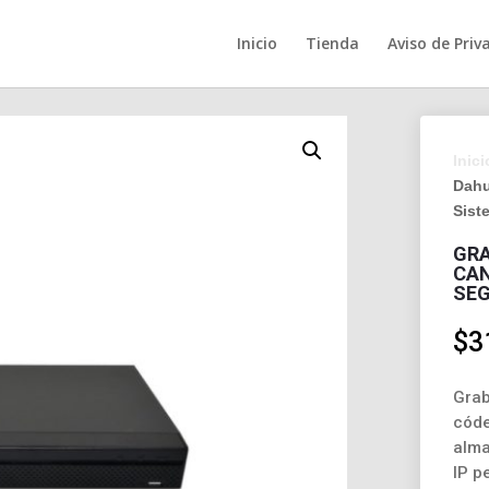
Inicio
Tienda
Aviso de Priv
Inici
Dahu
Sist
GRA
CAN
SEG
$
3
Grab
códe
alma
IP p