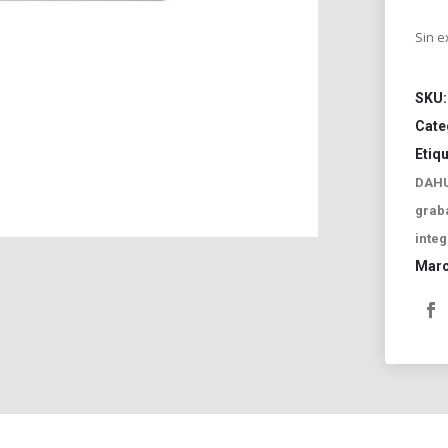
Sin e
SKU
Cate
Etiq
DAH
grab
inte
Mar