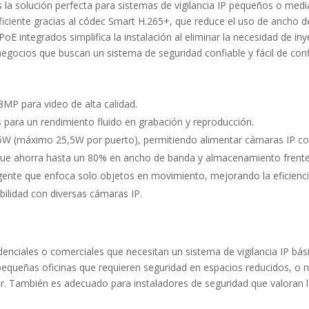
la solución perfecta para sistemas de vigilancia IP pequeños o med
ficiente gracias al códec Smart H.265+, que reduce el uso de ancho
E integrados simplifica la instalación al eliminar la necesidad de i
negocios que buscan un sistema de seguridad confiable y fácil de conf
8MP para video de alta calidad.
 para un rendimiento fluido en grabación y reproducción.
36W (máximo 25,5W por puerto), permitiendo alimentar cámaras IP con
ue ahorra hasta un 80% en ancho de banda y almacenamiento frente
gente que enfoca solo objetos en movimiento, mejorando la eficienc
ilidad con diversas cámaras IP.
denciales o comerciales que necesitan un sistema de vigilancia IP bá
equeñas oficinas que requieren seguridad en espacios reducidos, o 
r. También es adecuado para instaladores de seguridad que valoran la 