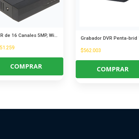
DVR de 16 Canales 5MP, WizSense, H.265+, 2 Bahías HDD, 16CH HDCVI +8CH IP, Reconocimiento Facial, SMD Plus
51.259
$
562.003
COMPRAR
COMPRAR