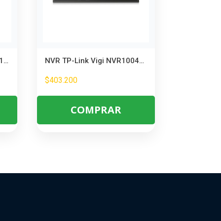
Grabador DVR Penta-brid 16 Canales – Compatible con Cámaras IP y Analógicas
NVR TP-Link Vigi NVR1004H 4 Canales 4K PoE+ para Vigilancia
$
403.200
COMPRAR