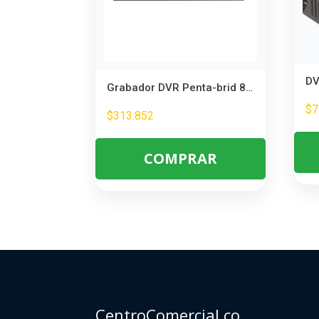
Grabador DVR Penta-brid 8 Canales + 12 IP – IA WizSense para Seguridad Inteligente
$
7
$
313.852
COMPRAR
CentroComercial.co