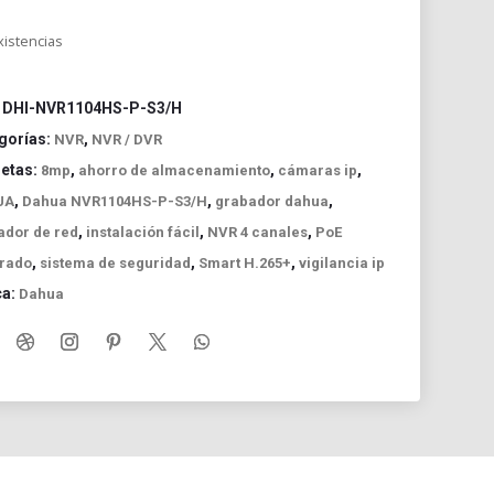
xistencias
:
DHI-NVR1104HS-P-S3/H
gorías:
,
NVR
NVR / DVR
uetas:
,
,
,
8mp
ahorro de almacenamiento
cámaras ip
,
,
,
UA
Dahua NVR1104HS-P-S3/H
grabador dahua
,
,
,
ador de red
instalación fácil
NVR 4 canales
PoE
,
,
,
grado
sistema de seguridad
Smart H.265+
vigilancia ip
ca:
Dahua