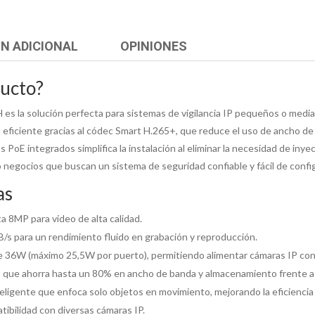
N ADICIONAL
OPINIONES
ducto?
s la solución perfecta para sistemas de vigilancia IP pequeños o medi
 eficiente gracias al códec Smart H.265+, que reduce el uso de ancho 
PoE integrados simplifica la instalación al eliminar la necesidad de iny
o negocios que buscan un sistema de seguridad confiable y fácil de config
as
a 8MP para video de alta calidad.
/s para un rendimiento fluido en grabación y reproducción.
e 36W (máximo 25,5W por puerto), permitiendo alimentar cámaras IP con 
 que ahorra hasta un 80% en ancho de banda y almacenamiento frente a
ligente que enfoca solo objetos en movimiento, mejorando la eficienci
ibilidad con diversas cámaras IP.