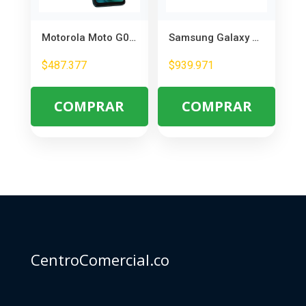
Motorola Moto G06 256GB RAM 4GB+8GB Azul – Smartphone con Gran Almacenamiento
Samsung Galaxy A17 5G 8GB RAM 256GB – Smartphone Potente y Rápido
$
487.377
$
939.971
COMPRAR
COMPRAR
CentroComercial.co