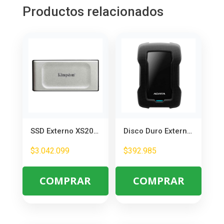
Productos relacionados
SSD Externo XS2000 4TB USB-C 3.2 – Almacenamiento Rápido y Portátil
Disco Duro Externo ADATA AHD330 1TB – Antigolpes y Resistente al Agua
$
3.042.099
$
392.985
COMPRAR
COMPRAR