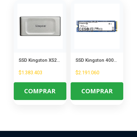
SSD Kingston XS2000 2TB USB 3.2 – Portátil y Rápido para Almacenamiento Externo
SSD Kingston 4000GB NV3 M.2 PCIe 4.0 NVMe – Velocidad Extrema para PC y Juegos
$
1.383.403
$
2.191.060
COMPRAR
COMPRAR