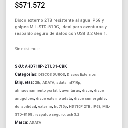
$
571.572
Disco externo 2TB resistente al agua IP68 y
golpes MIL-STD-810G, ideal para aventuras y
respaldo seguro de datos con USB 3.2 Gen 1.
Sin existencias
SKU:
AHD710P-2TU31-CBK
Categorías:
,
DISCOS DUROS
Discos Externos
Etiquetas:
,
,
,
2tb
ADATA
adata hd710p
,
,
,
almacenamiento portátil
aventuras
disco
disco
,
,
,
antigolpes
disco externo adata
disco sumergible
,
,
,
,
,
durabilidad
externo
hd710p
HD710P 2TB
IP68
MIL-
,
,
STD-810G
respaldo seguro
usb 3.2
Marca:
ADATA