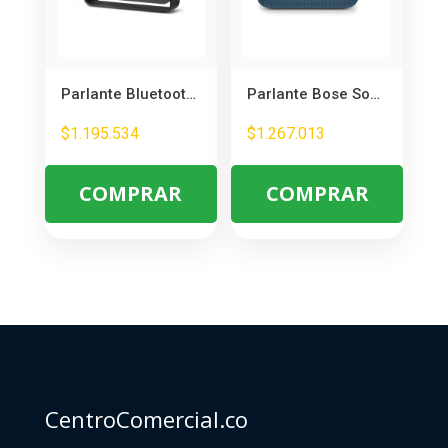
Parlante Bluetooth Bose SoundLink Home Gris – Sonido Premium Portátil
Parlante Bose SoundLink Plus Bluetooth – Portátil, Resistente y 20h de Batería
$
1.195.534
$
1.267.013
COMPRAR
COMPRAR
CentroComercial.co