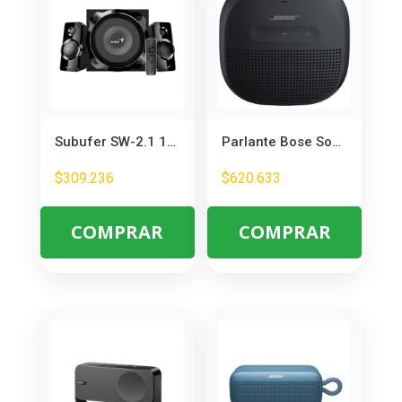
Subufer SW-2.1 1850 BT – Parlante Bluetooth 2.1 con Subwoofer 1850W
Parlante Bose SoundLink Micro 2da Gen Negro – Portátil y Resistente al Agua
$
309.236
$
620.633
COMPRAR
COMPRAR