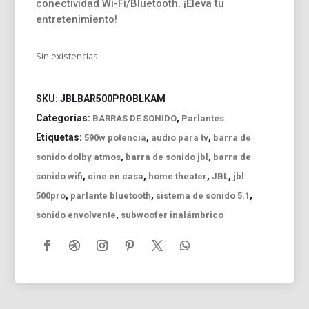
conectividad Wi-Fi/Bluetooth. ¡Eleva tu
entretenimiento!
Sin existencias
SKU:
JBLBAR500PROBLKAM
Categorías:
,
BARRAS DE SONIDO
Parlantes
Etiquetas:
,
,
590w potencia
audio para tv
barra de
,
,
sonido dolby atmos
barra de sonido jbl
barra de
,
,
,
,
sonido wifi
cine en casa
home theater
JBL
jbl
,
,
,
500pro
parlante bluetooth
sistema de sonido 5.1
,
sonido envolvente
subwoofer inalámbrico