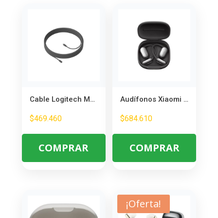
Cable Logitech MeetUp 10m – Extensión para Micrófono y Cámara
Audífonos Xiaomi OpenWear Stereo Pro Graphite Black – Sonido Abierto y Cómodo
$
469.460
$
684.610
COMPRAR
COMPRAR
¡Oferta!