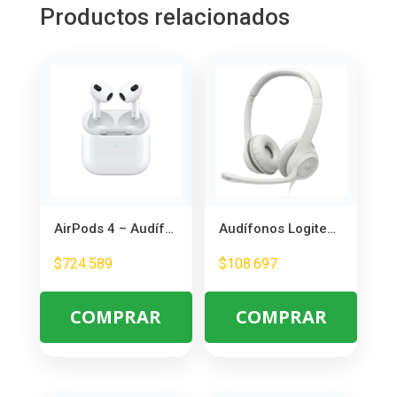
Productos relacionados
AirPods 4 – Audífonos Inalámbricos Apple con Sonido Espacial y Cancelación Activa de Ruido
Audífonos Logitech H390 USB con Micrófono – Ideal para llamadas y oficina
$
724.589
$
108.697
COMPRAR
COMPRAR