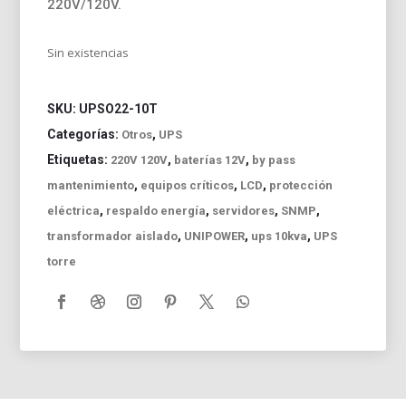
220V/120V.
Sin existencias
SKU:
UPSO22-10T
Categorías:
,
Otros
UPS
Etiquetas:
,
,
220V 120V
baterías 12V
by pass
,
,
,
mantenimiento
equipos críticos
LCD
protección
,
,
,
,
eléctrica
respaldo energía
servidores
SNMP
,
,
,
transformador aislado
UNIPOWER
ups 10kva
UPS
torre