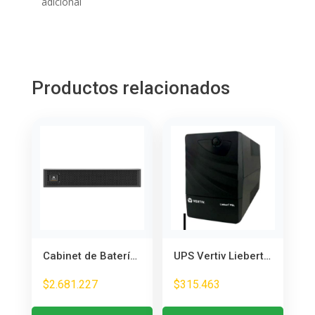
adicional
Productos relacionados
Cabinet de Baterías Externo 144V para Liebert GXT5 5-6kVA 208V – Amplía Autonomía
UPS Vertiv Liebert PSL 850VA/480W – Protección para Equipos de Oficina
$
2.681.227
$
315.463