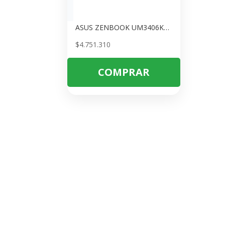
ASUS ZENBOOK UM3406KA-QD227 – AMD RYZEN AI 7 350 – 16GB LPDDR5X – 1 TERA SSD – PANTALLA 14\
$
4.751.310
COMPRAR