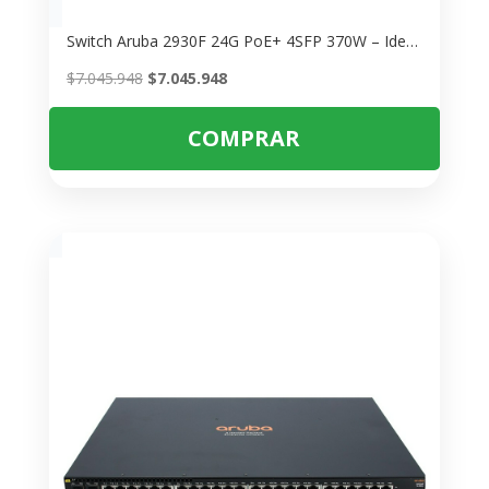
Switch Aruba 2930F 24G PoE+ 4SFP 370W – Ideal para Redes Empresariales
El
El
$
7.045.948
$
7.045.948
precio
precio
original
actual
COMPRAR
era:
es:
$7.045.948.
$7.045.948.