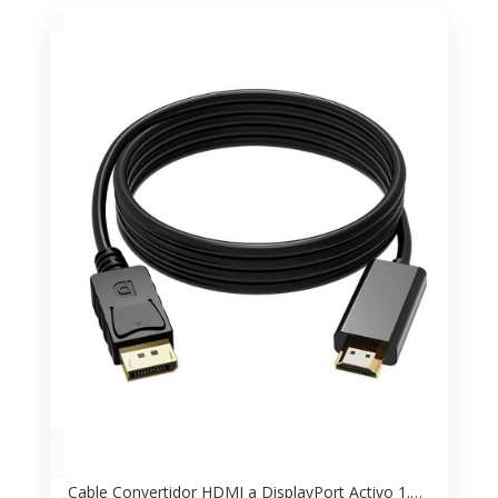
Cable Convertidor HDMI a DisplayPort Activo 1.2m – Conecta PC a Monitor HDMI