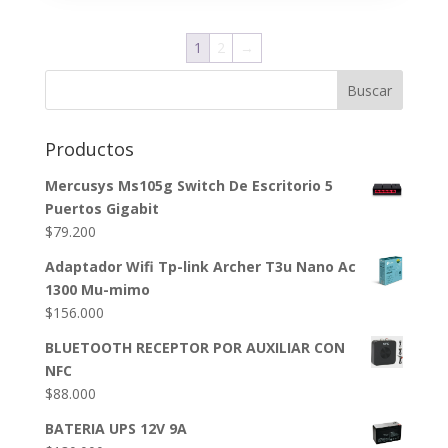
1
2
→
Buscar
Productos
Mercusys Ms105g Switch De Escritorio 5
Puertos Gigabit
$
79.200
Adaptador Wifi Tp-link Archer T3u Nano Ac
1300 Mu-mimo
$
156.000
BLUETOOTH RECEPTOR POR AUXILIAR CON
NFC
$
88.000
BATERIA UPS 12V 9A