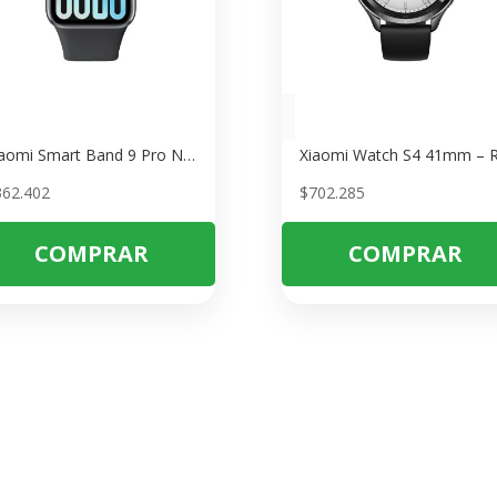
Xiaomi Smart Band 9 Pro Negro Obsidiana – Smartwatch con GPS y 14 Días de Batería
362.402
$
702.285
COMPRAR
COMPRAR