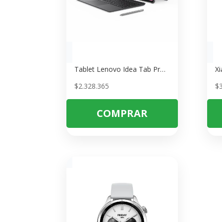
Tablet Lenovo Idea Tab Pro TB373FU 12.7″ 3K – Potente con Lápiz y Estuche Incluido
$
2.328.365
$
COMPRAR