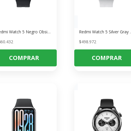
Redmi Watch 5 Negro Obsidiana – Smartwatch con Pantalla AMOLED y 12 Días de Batería
Redmi Watch 5 Silver Gray – Smar
460.432
$
498.972
COMPRAR
COMPRAR