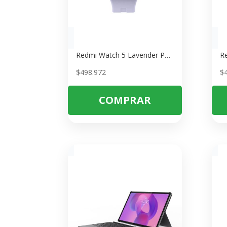
Redmi Watch 5 Lavender Purple – Smartwatch con Pantalla AMOLED y 12 Días de Batería
$
498.972
$
COMPRAR