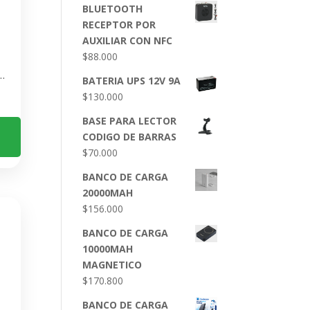
BLUETOOTH
RECEPTOR POR
AUXILIAR CON NFC
$
88.000
twatch con Pantalla AMOLED y 12 Días de Batería
BATERIA UPS 12V 9A
$
130.000
BASE PARA LECTOR
CODIGO DE BARRAS
$
70.000
BANCO DE CARGA
20000MAH
$
156.000
BANCO DE CARGA
10000MAH
MAGNETICO
$
170.800
BANCO DE CARGA