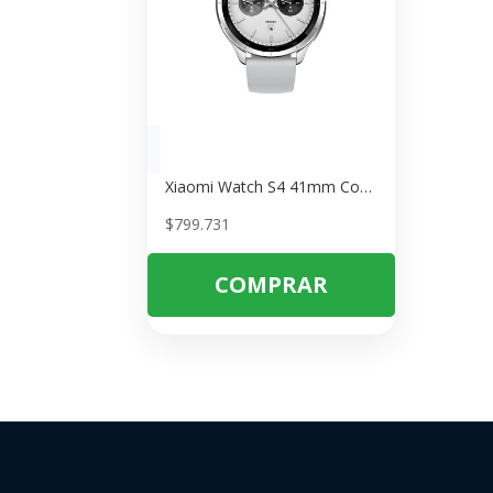
Xiaomi Watch S4 41mm Correa de Cuero Blanca – Smartwatch con GPS y Salud
$
799.731
COMPRAR