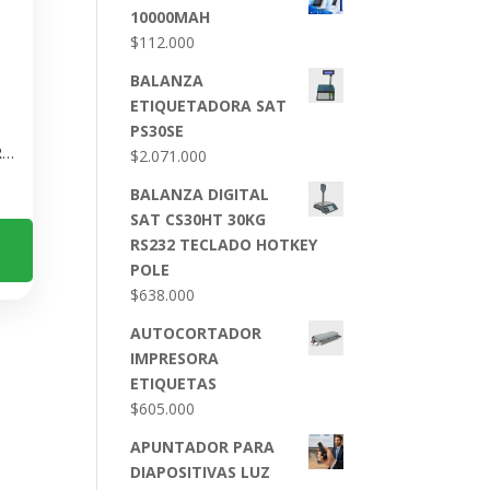
10000MAH
$
112.000
BALANZA
ETIQUETADORA SAT
PS30SE
Xiaomi Watch S4 41mm – Reloj Inteligente con Correa Fluororubber Negra
$
2.071.000
BALANZA DIGITAL
SAT CS30HT 30KG
RS232 TECLADO HOTKEY
POLE
$
638.000
AUTOCORTADOR
IMPRESORA
ETIQUETAS
$
605.000
APUNTADOR PARA
DIAPOSITIVAS LUZ