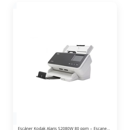
Escáner Kodak Alaris S2080W 80 ppm – Escaneo Rápido en Red